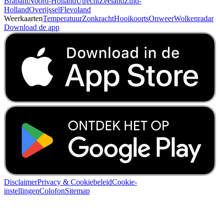
Brabant
Noord-Holland
Utrecht
Zeeland
Zuid-
Holland
Overijssel
Flevoland
Weerkaarten
Temperatuur
Zonkracht
Hooikoorts
Onweer
Wolkenradar
Download de app
Disclaimer
Privacy & Cookiebeleid
Cookie-
instellingen
Colofon
Sitemap