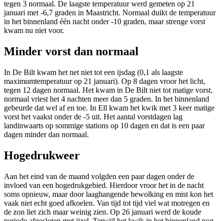
tegen 3 normaal. De laagste temperatuur werd gemeten op 21
januari met -6,7 graden in Maastricht. Normaal duikt de temperatuur
in het binnenland één nacht onder -10 graden, maar strenge vorst
kwam nu niet voor.
Minder vorst dan normaal
In De Bilt kwam het net niet tot een ijsdag (0,1 als laagste
maximumtemperatuur op 21 januari). Op 8 dagen vroor het licht,
tegen 12 dagen normaal. Het kwam in De Bilt niet tot matige vorst,
normaal vriest het 4 nachten meer dan 5 graden. In het binnenland
gebeurde dat wel af en toe. In Ell kwam het kwik met 3 keer matige
vorst het vaakst onder de -5 uit. Het aantal vorstdagen lag
landinwaarts op sommige stations op 10 dagen en dat is een paar
dagen minder dan normaal.
Hogedrukweer
Aan het eind van de maand volgden een paar dagen onder de
invloed van een hogedrukgebied. Hierdoor vroor het in de nacht
soms opnieuw, maar door laaghangende bewolking en mist kon het
vaak niet echt goed afkoelen. Van tijd tot tijd viel wat motregen en
de zon liet zich maar weinig zien. Op 26 januari werd de koude
periode afgesloten met ijzel. Terwijl het kwik in het binnenland nog