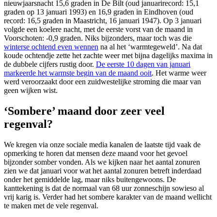
nieuwjaarsnacht 15,6 graden in De Bilt (oud januarirecord: 15,1
graden op 13 januari 1993) en 16,9 graden in Eindhoven (oud
record: 16,5 graden in Maastricht, 16 januari 1947). Op 3 januari
volgde een koelere nacht, met de eerste vorst van de maand in
Voorschoten: -0,9 graden. Niks bijzonders, maar toch was die
winterse ochtend even wennen
na al het ‘warmtegeweld’. Na dat
koude ochtendje zette het zachte weer met bijna dagelijks maxima in
de dubbele cijfers rustig door.
De eerste 10 dagen van januari
markeerde het warmste begin van de maand ooit
. Het warme weer
werd veroorzaakt door een zuidwestelijke stroming die maar van
geen wijken wist.
‘Sombere’ maand door zeer veel
regenval?
We kregen via onze sociale media kanalen de laatste tijd vaak de
opmerking te horen dat mensen deze maand voor het gevoel
bijzonder somber vonden. Als we kijken naar het aantal zonuren
zien we dat januari voor wat het aantal zonuren betreft inderdaad
onder het gemiddelde lag, maar niks buitengewoons. De
kanttekening is dat de normaal van 68 uur zonneschijn sowieso al
vrij karig is. Verder had het sombere karakter van de maand wellicht
te maken met de vele regenval.