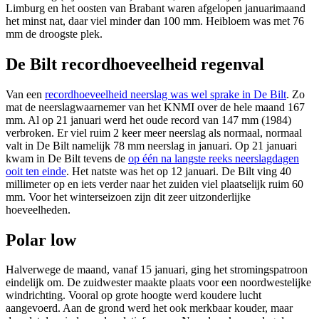
Limburg en het oosten van Brabant waren afgelopen januarimaand
het minst nat, daar viel minder dan 100 mm. Heibloem was met 76
mm de droogste plek.
De Bilt recordhoeveelheid regenval
Van een
recordhoeveelheid neerslag was wel sprake in De Bilt
. Zo
mat de neerslagwaarnemer van het KNMI over de hele maand 167
mm. Al op 21 januari werd het oude record van 147 mm (1984)
verbroken. Er viel ruim 2 keer meer neerslag als normaal, normaal
valt in De Bilt namelijk 78 mm neerslag in januari. Op 21 januari
kwam in De Bilt tevens de
op één na langste reeks neerslagdagen
ooit ten einde
. Het natste was het op 12 januari. De Bilt ving 40
millimeter op en iets verder naar het zuiden viel plaatselijk ruim 60
mm. Voor het winterseizoen zijn dit zeer uitzonderlijke
hoeveelheden.
Polar low
Halverwege de maand, vanaf 15 januari, ging het stromingspatroon
eindelijk om. De zuidwester maakte plaats voor een noordwestelijke
windrichting. Vooral op grote hoogte werd koudere lucht
aangevoerd. Aan de grond werd het ook merkbaar kouder, maar