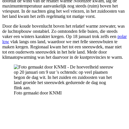
doordat de wind van de relatief warme Noordzee kwam, lag de
maximumtemperatuur aanvankelijk nog steeds (ruim) boven het
vriespunt. In de nachten ging het wel vriezen, in het zuidoosten van
het land kwam het zelfs regelmatig tot matige vorst.
Door die koude bovenlucht boven het relatief warme zeewater, was
de luchtopbouw onstabiel. Zo ontstonden felle buien, die steeds
vaker een winters karakter kregen. Op 18 januari trok zelfs een
polar
low
vlak langs ons land, waardoor we met felle sneeuwbuien te
maken kregen. Regionaal kwam het tot een sneeuwdek, maar niet
tot een ouderwets sneeuwdek in het hele land. Mede door
klimaatopwarming was het daarvoor in de kustprovincies te warm.
Foto gemaakt door KNMI