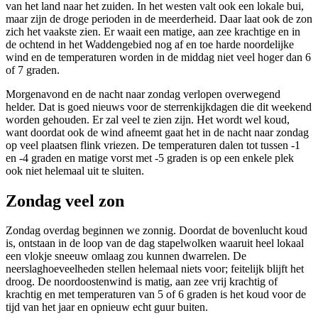
van het land naar het zuiden. In het westen valt ook een lokale bui,
maar zijn de droge perioden in de meerderheid. Daar laat ook de zon
zich het vaakste zien. Er waait een matige, aan zee krachtige en in
de ochtend in het Waddengebied nog af en toe harde noordelijke
wind en de temperaturen worden in de middag niet veel hoger dan 6
of 7 graden.
Morgenavond en de nacht naar zondag verlopen overwegend
helder. Dat is goed nieuws voor de sterrenkijkdagen die dit weekend
worden gehouden. Er zal veel te zien zijn. Het wordt wel koud,
want doordat ook de wind afneemt gaat het in de nacht naar zondag
op veel plaatsen flink vriezen. De temperaturen dalen tot tussen -1
en -4 graden en matige vorst met -5 graden is op een enkele plek
ook niet helemaal uit te sluiten.
Zondag veel zon
Zondag overdag beginnen we zonnig. Doordat de bovenlucht koud
is, ontstaan in de loop van de dag stapelwolken waaruit heel lokaal
een vlokje sneeuw omlaag zou kunnen dwarrelen. De
neerslaghoeveelheden stellen helemaal niets voor; feitelijk blijft het
droog. De noordoostenwind is matig, aan zee vrij krachtig of
krachtig en met temperaturen van 5 of 6 graden is het koud voor de
tijd van het jaar en opnieuw echt guur buiten.