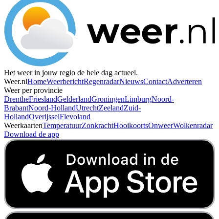
Het weer in jouw regio de hele dag actueel.
Weer.nl
Home
Weerbericht
Regenradar
Nieuws
Contact
Adverteren
Weer per provincie
Drenthe
Friesland
Gelderland
Groningen
Limburg
Noord-
Brabant
Noord-Holland
Utrecht
Zeeland
Zuid-
Holland
Overijssel
Flevoland
Weerkaarten
Temperatuur
Zonkracht
Hooikoorts
Onweer
Wolkenradar
Download de app