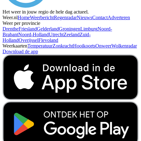
Het weer in jouw regio de hele dag actueel.
Weer.nl
Home
Weerbericht
Regenradar
Nieuws
Contact
Adverteren
Weer per provincie
Drenthe
Friesland
Gelderland
Groningen
Limburg
Noord-
Brabant
Noord-Holland
Utrecht
Zeeland
Zuid-
Holland
Overijssel
Flevoland
Weerkaarten
Temperatuur
Zonkracht
Hooikoorts
Onweer
Wolkenradar
Download de app