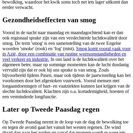
bewolking, waardoor het kwik soms toch net iets lager uitkomt dan
eerder verwacht.
Gezondheidseffecten van smog
Vooral in de nacht naar maandag en maandagochtend kan er dan
ook regionaal sprake zijn van een verslechterde luchtkwaliteit door
smog. De term 'smog' is een samenstelling van de twee Engelse
woorden 'smoke' (rook) en 'fog' (mist).
Smog komt vooral vaak voor
in Azië, door een combinatie van rustige weersomstandigheden en
veel verkeer en industrie.
In ons land is de luchtkwaliteit over het
algemeen beter, maar op sommige momenten kan de lucht dusdanig
vervuild zijn dat er ook bij ons sprake is van smog. Zoals
bijvoorbeeld tijdens Pasen, maar ook tijdens de jaarwisseling kan het
voorkomen door het afgestoken vuurwerk. Vooral mensen met
longaandoeningen of hart- en vaatziekten kunnen last krijgen van de
slechte luchtkwaliteit. Klachten zijn o.a. kortademigheid, hoesten of
een verminderde longfunctie.
Later op Tweede Paasdag regen
Op Tweede Paasdag neemt in de loop van de dag de bewolking toe
en tegen de avond gaat het vanuit het westen regenen. De wind
draait dan naar het zuiden en vanaf dat moment wordt er weer iets