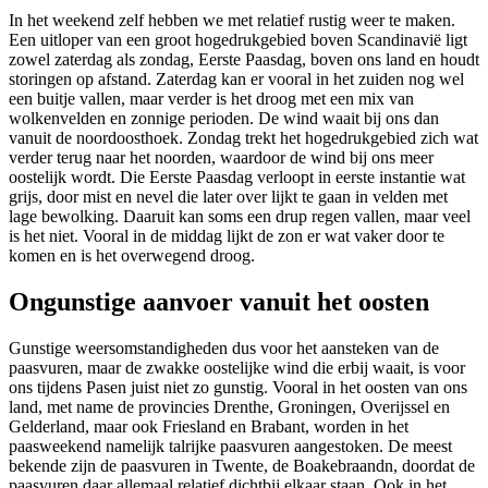
In het weekend zelf hebben we met relatief rustig weer te maken.
Een uitloper van een groot hogedrukgebied boven Scandinavië ligt
zowel zaterdag als zondag, Eerste Paasdag, boven ons land en houdt
storingen op afstand. Zaterdag kan er vooral in het zuiden nog wel
een buitje vallen, maar verder is het droog met een mix van
wolkenvelden en zonnige perioden. De wind waait bij ons dan
vanuit de noordoosthoek. Zondag trekt het hogedrukgebied zich wat
verder terug naar het noorden, waardoor de wind bij ons meer
oostelijk wordt. Die Eerste Paasdag verloopt in eerste instantie wat
grijs, door mist en nevel die later over lijkt te gaan in velden met
lage bewolking. Daaruit kan soms een drup regen vallen, maar veel
is het niet. Vooral in de middag lijkt de zon er wat vaker door te
komen en is het overwegend droog.
Ongunstige aanvoer vanuit het oosten
Gunstige weersomstandigheden dus voor het aansteken van de
paasvuren, maar de zwakke oostelijke wind die erbij waait, is voor
ons tijdens Pasen juist niet zo gunstig. Vooral in het oosten van ons
land, met name de provincies Drenthe, Groningen, Overijssel en
Gelderland, maar ook Friesland en Brabant, worden in het
paasweekend namelijk talrijke paasvuren aangestoken. De meest
bekende zijn de paasvuren in Twente, de Boakebraandn, doordat de
paasvuren daar allemaal relatief dichtbij elkaar staan. Ook in het