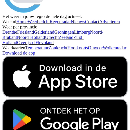
Het weer in jouw regio de hele dag actueel.
Weer.nl
Home
Weerbericht
Regenradar
Nieuws
Contact
Adverteren
Weer per provincie
Drenthe
Friesland
Gelderland
Groningen
Limburg
Noord-
Brabant
Noord-Holland
Utrecht
Zeeland
Zuid-
Holland
Overijssel
Flevoland
Weerkaarten
Temperatuur
Zonkracht
Hooikoorts
Onweer
Wolkenradar
Download de app