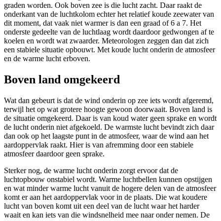
graden worden. Ook boven zee is die lucht zacht. Daar raakt de
onderkant van de luchtkolom echter het relatief koude zeewater van
dit moment, dat vaak niet warmer is dan een graad of 6 a 7. Het
onderste gedeelte van de luchtlaag wordt daardoor gedwongen af te
koelen en wordt wat zwaarder. Meteorologen zeggen dan dat zich
een stabiele situatie opbouwt. Met koude lucht onderin de atmosfeer
en de warme lucht erboven.
Boven land omgekeerd
Wat dan gebeurt is dat de wind onderin op zee iets wordt afgeremd,
terwijl het op wat grotere hoogte gewoon doorwaait. Boven land is
de situatie omgekeerd. Daar is van koud water geen sprake en wordt
de lucht onderin niet afgekoeld. De warmste lucht bevindt zich daar
dan ook op het laagste punt in de atmosfeer, waar de wind aan het
aardoppervlak raakt. Hier is van afremming door een stabiele
atmosfeer daardoor geen sprake.
Sterker nog, de warme lucht onderin zorgt ervoor dat de
luchtopbouw onstabiel wordt. Warme luchtbellen kunnen opstijgen
en wat minder warme lucht vanuit de hogere delen van de atmosfeer
komt er aan het aardoppervlak voor in de plaats. Die wat koudere
lucht van boven komt uit een deel van de lucht waar het harder
waait en kan iets van die windsnelheid mee naar onder nemen. De