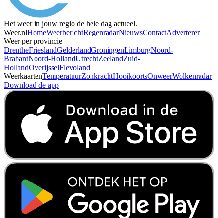
Het weer in jouw regio de hele dag actueel.
Weer.nl
Home
Weerbericht
Regenradar
Nieuws
Contact
Adverteren
Weer per provincie
Drenthe
Friesland
Gelderland
Groningen
Limburg
Noord-
Brabant
Noord-Holland
Utrecht
Zeeland
Zuid-
Holland
Overijssel
Flevoland
Weerkaarten
Temperatuur
Zonkracht
Hooikoorts
Onweer
Wolkenradar
Download de app