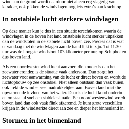
wind aan de grond wordt daardoor niet alleen erg vlagerig van
karakter, ook pikken de windvlagen nog iets extra’s aan kracht op.
In onstabiele lucht sterkere windvlagen
Op deze manier kun je dus in een situatie terechtkomen waarin de
windvlagen in de boven het land onstabiele lucht sterker uitpakken
dan de windstoten in de stabiele lucht boven zee. Precies dat is wat
er vandaag met de windvlagen aan de hand lijkt te zijn. Tot 11.30
uur was de hoogste windstoot 103 kilometer per uur, op Schiphol en
dus boven land.
Als een noordwestenwind lucht aanvoert die kouder is dan het
zeewater eronder, is de situatie vaak andersom. Dan zorgt het
zeewater voor aanwarming van de lucht er direct boven en wordt de
luchtopbouw op zee onstabiel. Niet alleen ontstaan dan vaak buien,
ook trekt de wind er veel nadrukkelijker aan. Boven land mist die
opwarmende invloed van het water. Daar is de lucht koud onderin
en ontstaat al snel een stabiele situatie. Een noordwestenwind wordt
boven land dan ook vaak flink afgeremd. Je kunt grote verschillen
krijgen in de windsterkte direct aan zee en dieper het binnenland in.
Stormen in het binnenland