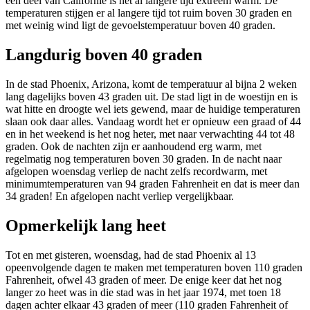
een deel van Californie is het al langere tijd extreem warm. De
temperaturen stijgen er al langere tijd tot ruim boven 30 graden en
met weinig wind ligt de gevoelstemperatuur boven 40 graden.
Langdurig boven 40 graden
In de stad Phoenix, Arizona, komt de temperatuur al bijna 2 weken
lang dagelijks boven 43 graden uit. De stad ligt in de woestijn en is
wat hitte en droogte wel iets gewend, maar de huidige temperaturen
slaan ook daar alles. Vandaag wordt het er opnieuw een graad of 44
en in het weekend is het nog heter, met naar verwachting 44 tot 48
graden. Ook de nachten zijn er aanhoudend erg warm, met
regelmatig nog temperaturen boven 30 graden. In de nacht naar
afgelopen woensdag verliep de nacht zelfs recordwarm, met
minimumtemperaturen van 94 graden Fahrenheit en dat is meer dan
34 graden! En afgelopen nacht verliep vergelijkbaar.
Opmerkelijk lang heet
Tot en met gisteren, woensdag, had de stad Phoenix al 13
opeenvolgende dagen te maken met temperaturen boven 110 graden
Fahrenheit, ofwel 43 graden of meer. De enige keer dat het nog
langer zo heet was in die stad was in het jaar 1974, met toen 18
dagen achter elkaar 43 graden of meer (110 graden Fahrenheit of