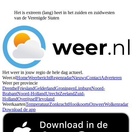
Het is extreem (lang) heet in het zuiden en zuidwesten
van de Verenigde Staten
Het weer in jouw regio de hele dag actueel.
Weer.nl
Home
Weerbericht
Regenradar
Nieuws
Contact
Adverteren
Weer per provincie
Drenthe
Friesland
Gelderland
Groningen
Limburg
Noord-
Brabant
Noord-Holland
Utrecht
Zeeland
Zuid-
Holland
Overijssel
Flevoland
Weerkaarten
Temperatuur
Zonkracht
Hooikoorts
Onweer
Wolkenradar
Download de app