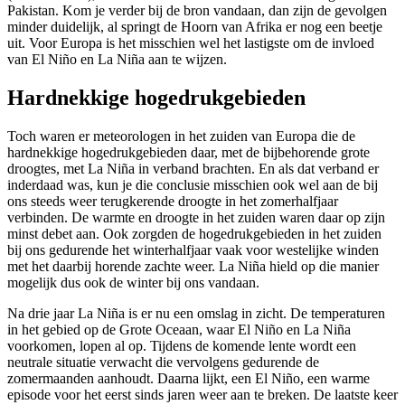
Pakistan. Kom je verder bij de bron vandaan, dan zijn de gevolgen
minder duidelijk, al springt de Hoorn van Afrika er nog een beetje
uit. Voor Europa is het misschien wel het lastigste om de invloed
van El Niño en La Niña aan te wijzen.
Hardnekkige hogedrukgebieden
Toch waren er meteorologen in het zuiden van Europa die de
hardnekkige hogedrukgebieden daar, met de bijbehorende grote
droogtes, met La Niña in verband brachten. En als dat verband er
inderdaad was, kun je die conclusie misschien ook wel aan de bij
ons steeds weer terugkerende droogte in het zomerhalfjaar
verbinden. De warmte en droogte in het zuiden waren daar op zijn
minst debet aan. Ook zorgden de hogedrukgebieden in het zuiden
bij ons gedurende het winterhalfjaar vaak voor westelijke winden
met het daarbij horende zachte weer. La Niña hield op die manier
mogelijk dus ook de winter bij ons vandaan.
Na drie jaar La Niña is er nu een omslag in zicht. De temperaturen
in het gebied op de Grote Oceaan, waar El Niño en La Niña
voorkomen, lopen al op. Tijdens de komende lente wordt een
neutrale situatie verwacht die vervolgens gedurende de
zomermaanden aanhoudt. Daarna lijkt, een El Niño, een warme
episode voor het eerst sinds jaren weer aan te breken. De laatste keer