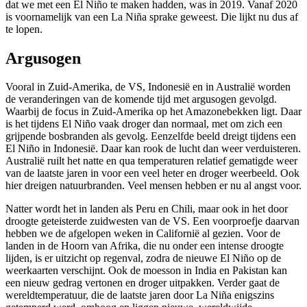
dat we met een El Niño te maken hadden, was in 2019. Vanaf 2020
is voornamelijk van een La Niña sprake geweest. Die lijkt nu dus af
te lopen.
Argusogen
Vooral in Zuid-Amerika, de VS, Indonesië en in Australië worden
de veranderingen van de komende tijd met argusogen gevolgd.
Waarbij de focus in Zuid-Amerika op het Amazonebekken ligt. Daar
is het tijdens El Niño vaak droger dan normaal, met om zich een
grijpende bosbranden als gevolg. Eenzelfde beeld dreigt tijdens een
El Niño in Indonesië. Daar kan rook de lucht dan weer verduisteren.
Australië ruilt het natte en qua temperaturen relatief gematigde weer
van de laatste jaren in voor een veel heter en droger weerbeeld. Ook
hier dreigen natuurbranden. Veel mensen hebben er nu al angst voor.
Natter wordt het in landen als Peru en Chili, maar ook in het door
droogte geteisterde zuidwesten van de VS. Een voorproefje daarvan
hebben we de afgelopen weken in Californië al gezien. Voor de
landen in de Hoorn van Afrika, die nu onder een intense droogte
lijden, is er uitzicht op regenval, zodra de nieuwe El Niño op de
weerkaarten verschijnt. Ook de moesson in India en Pakistan kan
een nieuw gedrag vertonen en droger uitpakken. Verder gaat de
wereldtemperatuur, die de laatste jaren door La Niña enigszins