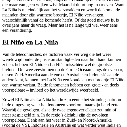
die maar van geen wijken wist. Maar dat duurt nog maar even. Want
La Niña is nu eindelijk aan het verzwakken en wordt de komende
maanden door zijn warmere broertje, El Niño vervangen,
waarschijnlijk vanaf de komende herfst. Of dat goed nieuws is, is
overigens maar de vraag. Maar het is na lange tijd wel weer eens
een verandering.
El Niño en La Niña
Van de teleconnecties, de factoren vaak ver weg die het weer
wereldwijd onder de juiste omstandigheden naar hun hand kunnen
zetten, hebben El Niño en La Niña misschien wel de grootste
invloed. De twee zeestromen op de Grote Oceaan langs de evenaar,
tussen Zuid-Amerika aan de ene en Australië en Indonesië aan de
andere kant, kennen met La Niña een koude en met broertje El Niño
een warme variant. Beide fenomenen hebben een grote - en deels
voorspelbare – invloed op het wereldwijde weerbeeld.
Zowel El Niño als La Niña kan in zijn eentje het stromingspatroon
in de omgeving waar het fenomeen voorkomt naar zijn hand zetten.
Waarbij de gevolgen, als je de twee tegenover elkaar zet, min of
meer gespiegeld zijn. In de regio’s dichtbij zijn de gevolgen
voorspelbaar. Denk aan het weer in Zuid- en Noord-Amerika
(vooral de VS), Indonesië en Australië en wat verder weg India en