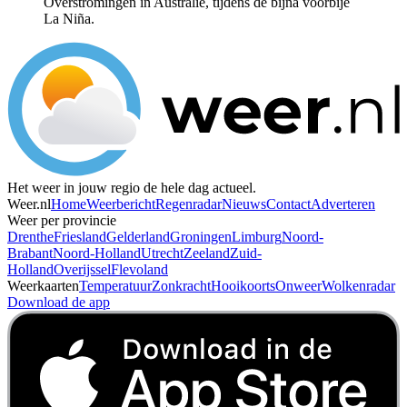
Overstromingen in Australië, tijdens de bijna voorbije
La Niña.
Het weer in jouw regio de hele dag actueel.
Weer.nl
Home
Weerbericht
Regenradar
Nieuws
Contact
Adverteren
Weer per provincie
Drenthe
Friesland
Gelderland
Groningen
Limburg
Noord-
Brabant
Noord-Holland
Utrecht
Zeeland
Zuid-
Holland
Overijssel
Flevoland
Weerkaarten
Temperatuur
Zonkracht
Hooikoorts
Onweer
Wolkenradar
Download de app