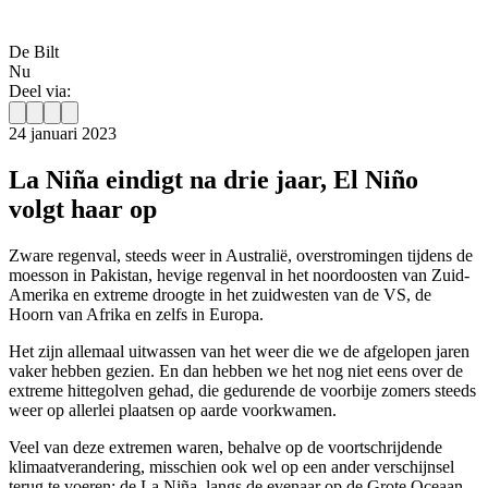
De Bilt
Nu
Deel via:
24 januari 2023
La Niña eindigt na drie jaar, El Niño
volgt haar op
Zware regenval, steeds weer in Australië, overstromingen tijdens de
moesson in Pakistan, hevige regenval in het noordoosten van Zuid-
Amerika en extreme droogte in het zuidwesten van de VS, de
Hoorn van Afrika en zelfs in Europa.
Het zijn allemaal uitwassen van het weer die we de afgelopen jaren
vaker hebben gezien. En dan hebben we het nog niet eens over de
extreme hittegolven gehad, die gedurende de voorbije zomers steeds
weer op allerlei plaatsen op aarde voorkwamen.
Veel van deze extremen waren, behalve op de voortschrijdende
klimaatverandering, misschien ook wel op een ander verschijnsel
terug te voeren: de La Niña, langs de evenaar op de Grote Oceaan