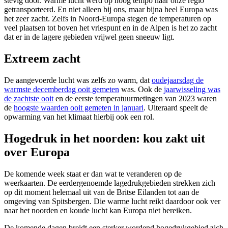
stevig door. Warme lucht werd op hoog tempo naar onze regio
getransporteerd. En niet alleen bij ons, maar bijna heel Europa was
het zeer zacht. Zelfs in Noord-Europa stegen de temperaturen op
veel plaatsen tot boven het vriespunt en in de Alpen is het zo zacht
dat er in de lagere gebieden vrijwel geen sneeuw ligt.
Extreem zacht
De aangevoerde lucht was zelfs zo warm, dat
oudejaarsdag de
warmste decemberdag ooit gemeten
was. Ook de
jaarwisseling was
de zachtste ooit
en de eerste temperatuurmetingen van 2023 waren
de
hoogste waarden ooit gemeten in januari
. Uiteraard speelt de
opwarming van het klimaat hierbij ook een rol.
Hogedruk in het noorden: kou zakt uit
over Europa
De komende week staat er dan wat te veranderen op de
weerkaarten. De eerdergenoemde lagedrukgebieden strekken zich
op dit moment helemaal uit van de Britse Eilanden tot aan de
omgeving van Spitsbergen. Die warme lucht reikt daardoor ook ver
naar het noorden en koude lucht kan Europa niet bereiken.
De komende dagen breidt een sterker wordend hogedrukgebied zich