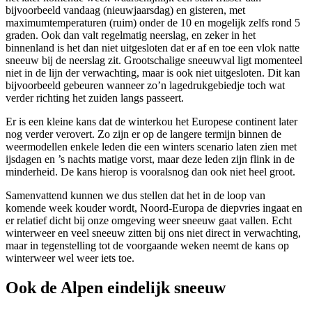
bijvoorbeeld vandaag (nieuwjaarsdag) en gisteren, met
maximumtemperaturen (ruim) onder de 10 en mogelijk zelfs rond 5
graden. Ook dan valt regelmatig neerslag, en zeker in het
binnenland is het dan niet uitgesloten dat er af en toe een vlok natte
sneeuw bij de neerslag zit. Grootschalige sneeuwval ligt momenteel
niet in de lijn der verwachting, maar is ook niet uitgesloten. Dit kan
bijvoorbeeld gebeuren wanneer zo’n lagedrukgebiedje toch wat
verder richting het zuiden langs passeert.
Er is een kleine kans dat de winterkou het Europese continent later
nog verder verovert. Zo zijn er op de langere termijn binnen de
weermodellen enkele leden die een winters scenario laten zien met
ijsdagen en ’s nachts matige vorst, maar deze leden zijn flink in de
minderheid. De kans hierop is vooralsnog dan ook niet heel groot.
Samenvattend kunnen we dus stellen dat het in de loop van
komende week kouder wordt, Noord-Europa de diepvries ingaat en
er relatief dicht bij onze omgeving weer sneeuw gaat vallen. Echt
winterweer en veel sneeuw zitten bij ons niet direct in verwachting,
maar in tegenstelling tot de voorgaande weken neemt de kans op
winterweer wel weer iets toe.
Ook de Alpen eindelijk sneeuw