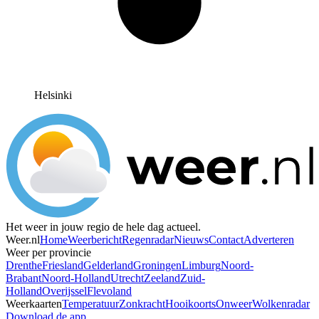
Helsinki
Het weer in jouw regio de hele dag actueel.
Weer.nl
Home
Weerbericht
Regenradar
Nieuws
Contact
Adverteren
Weer per provincie
Drenthe
Friesland
Gelderland
Groningen
Limburg
Noord-
Brabant
Noord-Holland
Utrecht
Zeeland
Zuid-
Holland
Overijssel
Flevoland
Weerkaarten
Temperatuur
Zonkracht
Hooikoorts
Onweer
Wolkenradar
Download de app