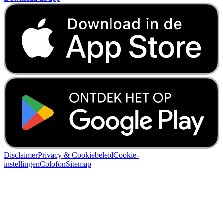
Disclaimer
Privacy & Cookiebeleid
Cookie-
instellingen
Colofon
Sitemap