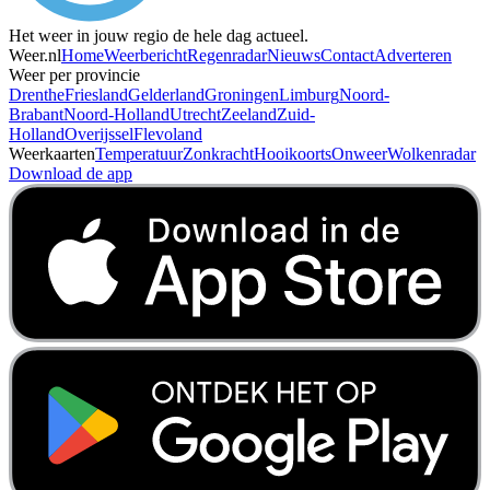
Het weer in jouw regio de hele dag actueel.
Weer.nl
Home
Weerbericht
Regenradar
Nieuws
Contact
Adverteren
Weer per provincie
Drenthe
Friesland
Gelderland
Groningen
Limburg
Noord-
Brabant
Noord-Holland
Utrecht
Zeeland
Zuid-
Holland
Overijssel
Flevoland
Weerkaarten
Temperatuur
Zonkracht
Hooikoorts
Onweer
Wolkenradar
Download de app