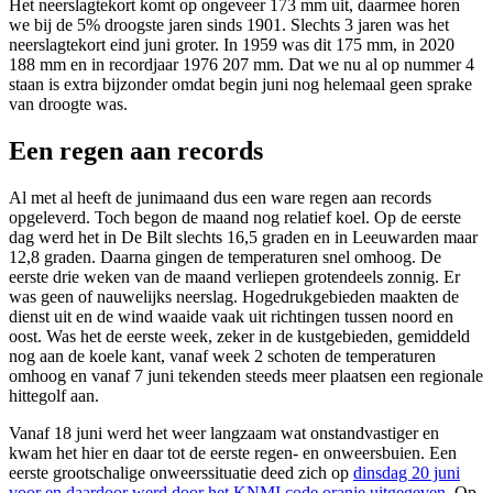
Het neerslagtekort komt op ongeveer 173 mm uit, daarmee horen
we bij de 5% droogste jaren sinds 1901. Slechts 3 jaren was het
neerslagtekort eind juni groter. In 1959 was dit 175 mm, in 2020
188 mm en in recordjaar 1976 207 mm. Dat we nu al op nummer 4
staan is extra bijzonder omdat begin juni nog helemaal geen sprake
van droogte was.
Een regen aan records
Al met al heeft de junimaand dus een ware regen aan records
opgeleverd. Toch begon de maand nog relatief koel. Op de eerste
dag werd het in De Bilt slechts 16,5 graden en in Leeuwarden maar
12,8 graden. Daarna gingen de temperaturen snel omhoog. De
eerste drie weken van de maand verliepen grotendeels zonnig. Er
was geen of nauwelijks neerslag. Hogedrukgebieden maakten de
dienst uit en de wind waaide vaak uit richtingen tussen noord en
oost. Was het de eerste week, zeker in de kustgebieden, gemiddeld
nog aan de koele kant, vanaf week 2 schoten de temperaturen
omhoog en vanaf 7 juni tekenden steeds meer plaatsen een regionale
hittegolf aan.
Vanaf 18 juni werd het weer langzaam wat onstandvastiger en
kwam het hier en daar tot de eerste regen- en onweersbuien. Een
eerste grootschalige onweerssituatie deed zich op
dinsdag 20 juni
voor en daardoor werd door het KNMI code oranje uitgegeven.
Op