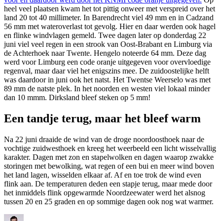
heel veel plaatsen kwam het tot pittig onweer met verspreid over het
land 20 tot 40 millimeter. In Barendrecht viel 49 mm en in Cadzand
56 mm met wateroverlast tot gevolg. Hier en daar werden ook hagel
en flinke windvlagen gemeld. Twee dagen later op donderdag 22
juni viel veel regen in een strook van Oost-Brabant en Limburg via
de Achterhoek naar Twente. Hengelo noteerde 64 mm. Deze dag
werd voor Limburg een code oranje uitgegeven voor overvloedige
regenval, maar daar viel het enigszins mee. De zuidoostelijke helft
was daardoor in juni ook het natst. Het Twentse Weerselo was met
89 mm de natste plek. In het noorden en westen viel lokaal minder
dan 10 mmm. Dirksland bleef steken op 5 mm!
Een tandje terug, maar het bleef warm
Na 22 juni draaide de wind van de droge noordoosthoek naar de
vochtige zuidwesthoek en kreeg het weerbeeld een licht wisselvallig
karakter. Dagen met zon en stapelwolken en dagen waarop zwakke
storingen met bewolking, wat regen of een bui en meer wind boven
het land lagen, wisselden elkaar af. Af en toe trok de wind even
flink aan. De temperaturen deden een stapje terug, maar mede door
het inmiddels flink opgewarmde Noordzeewater werd het alsnog
tussen 20 en 25 graden en op sommige dagen ook nog wat warmer.