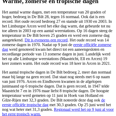
Warme, zomerse en tropische dagen
Het aantal warme dagen, met een temperatuur van 20 graden of
hoger, bedroeg in De Bilt 28, tegen 16 normaal. Ook dat is een
record. Het oude record bedroeg 27 en stamde uit 1930 en 2003. In
het Limburgse Arcen werd het elke dag warm, dat gebeurde tot nu
toe alleen in 2003 op een aantal weerstations. Op 16 dagen steeg de
temperatuur in De Bilt boven 25 graden en werd een zomerse dag
aangetekend.
Dit is eveneens een record
. Het oude record was 14
zomerse dagen in 1970. Nadat op 9 juni de
eerste officiële zomerse
dag
werd genoteerd kwam het direct tot een aaneengesloten en
recordlange periode van 13 zomerse dagen in juni. Landelijk werd
het op alle Limburgse weerstations (Maastricht, Ell en Arcen) 19
keer zomers warm. Het oude record was 18 keer in Arcen in 2021.
Het aantal tropische dagen in De Bilt bedroeg 2, meer dan normaal
maar bij lange na geen record. Dat staat nog steeds met 6 op naam
van juni 1976. Arcen en Eindhoven kwamen in de afgelopen
junimaand op 6 tropische dagen. Dat is geen record, in 1947 telde
Maastricht 7 en in 1976 maar liefst 8 tropische dagen. De hoogste
temperatuur werd gemeten op 11 juni in Hoek van Holland en
Gilze-Rijen met 32,3 graden. De Bilt noteerde deze dag ook
de
eerste officiële tropische dag
met 30,3 graden. Op 25 juni werd het
nog wat heter met 31,3 graden.
Regionaal werd het op 9 juni al voor
het eerst tropisch warm.