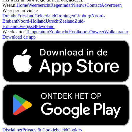
Weer.nl
Home
Weerbericht
Regenradar
Nieuws
Contact
Adverteren
Weer per provincie
Drenthe
Friesland
Gelderland
Groningen
Limburg
Noord-
Brabant
Noord-Holland
Utrecht
Zeeland
Zuid-
Holland
Overijssel
Flevoland
Weerkaarten
Temperatuur
Zonkracht
Hooikoorts
Onweer
Wolkenradar
Download de app
Disclaimer
Privacy & Cookiebeleid
Cookie-