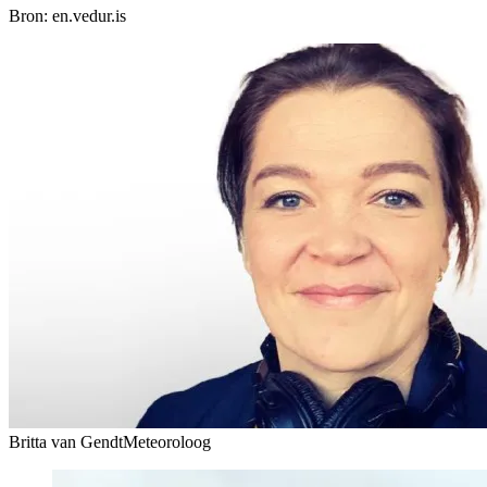
Bron: en.vedur.is
Britta van Gendt
Meteoroloog