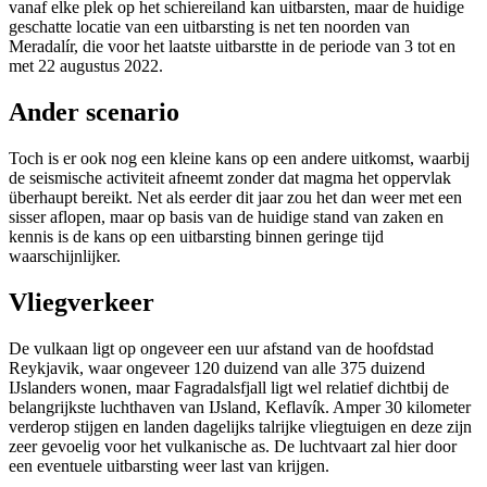
vanaf elke plek op het schiereiland kan uitbarsten, maar de huidige
geschatte locatie van een uitbarsting is net ten noorden van
Meradalír, die voor het laatste uitbarstte in de periode van 3 tot en
met 22 augustus 2022.
Ander scenario
Toch is er ook nog een kleine kans op een andere uitkomst, waarbij
de seismische activiteit afneemt zonder dat magma het oppervlak
überhaupt bereikt. Net als eerder dit jaar zou het dan weer met een
sisser aflopen, maar op basis van de huidige stand van zaken en
kennis is de kans op een uitbarsting binnen geringe tijd
waarschijnlijker.
Vliegverkeer
De vulkaan ligt op ongeveer een uur afstand van de hoofdstad
Reykjavik, waar ongeveer 120 duizend van alle 375 duizend
IJslanders wonen, maar Fagradalsfjall ligt wel relatief dichtbij de
belangrijkste luchthaven van IJsland, Keflavík. Amper 30 kilometer
verderop stijgen en landen dagelijks talrijke vliegtuigen en deze zijn
zeer gevoelig voor het vulkanische as. De luchtvaart zal hier door
een eventuele uitbarsting weer last van krijgen.