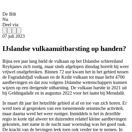
De Bilt
Nu
Deel via:
07 juli 2023
IJslandse vulkaanuitbarsting op handen?
Bijna een jaar lang hield de vulkaan op het IJslandse schiereiland
Reykjanes zich rustig, maar sinds afgelopen dinsdag borrelt hij weer
vrijwel onafgebroken. Binnen 72 uur kwam het in het gebied tussen
de Fagradalsfjall vulkaan en de Keilir vulkaan tot maar liefst 4700
aardbevingen en dat zou volgens IJslandse wetenschappers kunnen
wijzen op een dreigende uitbarsting. De vulkaan barstte in 2021 uit
bij Geldingadalír en in augustus 2022 voor het laatst bij Meradalír.
In maart dit jaar liet hetzelfde gebied al af en toe van zich horen. Er
werd toen al gesproken van een toenemende seismische activiteit,
maar daarna werd het weer rustiger. Inmiddels is het in dezelfde
regio in korte tijd alweer tot duizenden relatief kleine aardbevingen
gekomen, met name in de nacht naar woensdag was het goed raak.
De kracht van de bevingen leek toen ook verder toe te nemen. In