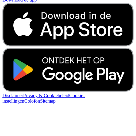
Disclaimer
Privacy & Cookiebeleid
Cookie-
instellingen
Colofon
Sitemap