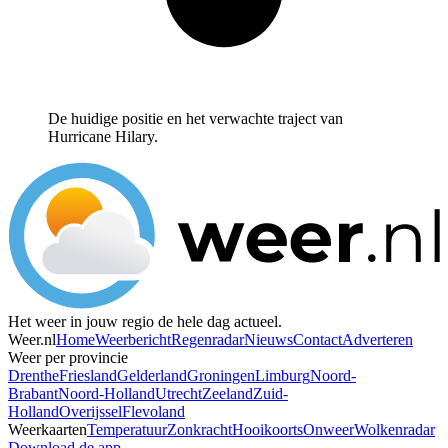
De huidige positie en het verwachte traject van
Hurricane Hilary.
Het weer in jouw regio de hele dag actueel.
Weer.nl
Home
Weerbericht
Regenradar
Nieuws
Contact
Adverteren
Weer per provincie
Drenthe
Friesland
Gelderland
Groningen
Limburg
Noord-
Brabant
Noord-Holland
Utrecht
Zeeland
Zuid-
Holland
Overijssel
Flevoland
Weerkaarten
Temperatuur
Zonkracht
Hooikoorts
Onweer
Wolkenradar
Download de app