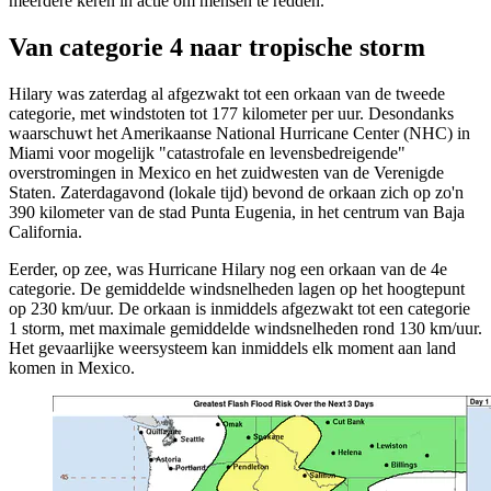
meerdere keren in actie om mensen te redden.
Van categorie 4 naar tropische storm
Hilary was zaterdag al afgezwakt tot een orkaan van de tweede
categorie, met windstoten tot 177 kilometer per uur. Desondanks
waarschuwt het Amerikaanse National Hurricane Center (NHC) in
Miami voor mogelijk "catastrofale en levensbedreigende"
overstromingen in Mexico en het zuidwesten van de Verenigde
Staten. Zaterdagavond (lokale tijd) bevond de orkaan zich op zo'n
390 kilometer van de stad Punta Eugenia, in het centrum van Baja
California.
Eerder, op zee, was Hurricane Hilary nog een orkaan van de 4e
categorie. De gemiddelde windsnelheden lagen op het hoogtepunt
op 230 km
/uur.
De orkaan is inmiddels afgezwakt tot een categorie
1 storm, met maximale gemiddelde windsnelheden rond 130 km
/uur.
Het gevaarlijke weersysteem
kan inmiddels elk moment aan land
komen in Mexico.