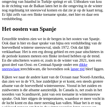
omgeving van Istanbul in Turkije springt er uit. Uitbraken van kou
in de richting van de Balkan laten het in die omgeving in de winter
nog regelmatig tot sneeuwval komen en dat zie je op de kaart terug.
Er lijkt zelfs van een flinke toename sprake, met hier en daar een
verdubbeling.
Het oosten van Spanje
Eenzelfde tendens zien we in de bergen in het oosten van Spanje.
Ook daar is hier en daar sprake van bijna een verdubbeling van de
hoeveelheid winterse sneeuwval, sinds 1972. Ook dat lijkt
verklaarbaar. Het is een erg droog gebied en een paar uitschieters in
de periode kunnen meteen een flinke invloed hebben op de trend.
En die uitschieters waren er, zoals in de winter van 2021, toen een
groot deel van Oost- en Centraal-Spanje onder een
dikke
sneeuwlaag
terechtkwam, die bovendien ook
lange tijd
bleef liggen.
Kijken we naar de andere kant van de Oceaan naar Noord-Amerika,
dan zien we in de VS, hoe zuidelijker je er komt, een steeds grotere
afname van de hoeveelheid wintersneeuw. Vooral in het zuiden en
zuidwesten is die afname aanzienlijk. In Canada is, net zoals in het
noorden van Scandinavië, juist van een toename in wintersneeuw
sprake. Ook hier stijgen de temperaturen, waardoor er meer vocht in
de lucht komt en dus meer neerslag kan vallen. Maar het is er nog