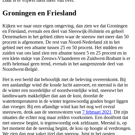
Daar is er vrijwel niets meer van over.
Groningen en Friesland
Kijken we naar onze eigen omgeving, dan zien we dat Groningen
en Friesland, evenals een deel van Sleeswijk-Holstein en geheel
Denemarken in het gebied zitten waar de sneeuw met meer dan 50
procent is afgenomen. De rest van Noord-Nederland zit in het
gebied met een afname tussen 25 en 50 procent. Het midden en
zuiden van ons land zien een afname tussen 5 en 25 procent en in
een klein stukje van Zeeuws-Vlaanderen en Zuidwest-Brabant is er
zelfs helemaal geen trend, evenals in het aangrenzende deel van
Noordwest-België.
Het is een beeld dat behoorlijk met de beleving overeenkomt. Bij
een aanlandige wind die koude lucht aanvoert, en meestal is dat in
de winter een noordelijke of noordwestelijke wind, sneeuwt het
landinwaarts makkelijker dan aan de kust, doordat de
watertemperaturen in de winter tegenwoordig graden hoger liggen
dan vroeger. Bij een aflandige wind kan het nog wel overal
sneeuwen, denk aan de sneeuwstorm van
7 februari 2021
. Dit zijn
situaties die echter nog maar zelden voorkomen. Een dooifront dat
met sneeuw begint, is tegenwoordig ook zeldzaam. Meestal is, op
het moment dat de neerslag begint, de kou op hoogte al verdrongen.
We zien dan nog vaker ijzel dan sneeuw. Juist in het oosten