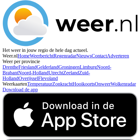
Het weer in jouw regio de hele dag actueel.
Weer.nl
Home
Weerbericht
Regenradar
Nieuws
Contact
Adverteren
Weer per provincie
Drenthe
Friesland
Gelderland
Groningen
Limburg
Noord-
Brabant
Noord-Holland
Utrecht
Zeeland
Zuid-
Holland
Overijssel
Flevoland
Weerkaarten
Temperatuur
Zonkracht
Hooikoorts
Onweer
Wolkenradar
Download de app