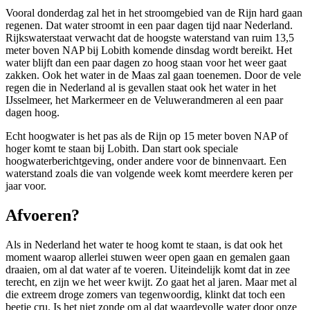
Vooral donderdag zal het in het stroomgebied van de Rijn hard gaan
regenen. Dat water stroomt in een paar dagen tijd naar Nederland.
Rijkswaterstaat verwacht dat de hoogste waterstand van ruim 13,5
meter boven NAP bij Lobith komende dinsdag wordt bereikt. Het
water blijft dan een paar dagen zo hoog staan voor het weer gaat
zakken. Ook het water in de Maas zal gaan toenemen. Door de vele
regen die in Nederland al is gevallen staat ook het water in het
IJsselmeer, het Markermeer en de Veluwerandmeren al een paar
dagen hoog.
Echt hoogwater is het pas als de Rijn op 15 meter boven NAP of
hoger komt te staan bij Lobith. Dan start ook speciale
hoogwaterberichtgeving, onder andere voor de binnenvaart. Een
waterstand zoals die van volgende week komt meerdere keren per
jaar voor.
Afvoeren?
Als in Nederland het water te hoog komt te staan, is dat ook het
moment waarop allerlei stuwen weer open gaan en gemalen gaan
draaien, om al dat water af te voeren. Uiteindelijk komt dat in zee
terecht, en zijn we het weer kwijt. Zo gaat het al jaren. Maar met al
die extreem droge zomers van tegenwoordig, klinkt dat toch een
beetje cru. Is het niet zonde om al dat waardevolle water door onze