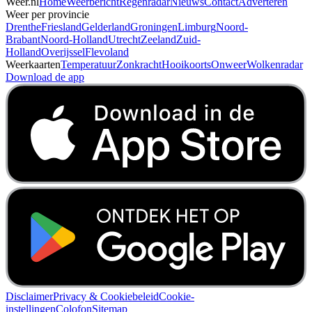
Weer.nl
Home
Weerbericht
Regenradar
Nieuws
Contact
Adverteren
Weer per provincie
Drenthe
Friesland
Gelderland
Groningen
Limburg
Noord-
Brabant
Noord-Holland
Utrecht
Zeeland
Zuid-
Holland
Overijssel
Flevoland
Weerkaarten
Temperatuur
Zonkracht
Hooikoorts
Onweer
Wolkenradar
Download de app
Disclaimer
Privacy & Cookiebeleid
Cookie-
instellingen
Colofon
Sitemap