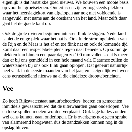
eigenlijk is dat hartstikke goed nieuws. We bouwen een mooie basis
op voor het groeiseizoen. Ondertussen zijn er nog steeds plekken
waar het neerslagtekort van afgelopen aar nog niet voldoende is
aangevuld, met name aan de oostkant van het land. Maar zelfs daar
gaat het de goede kant op.
Ook de grote rivieren beginnen intussen flink te stijgen. Nederland
is niet de enige plek waar het nat is. Ook in de stroomgebieden van
de Rijn en de Maas is het af en toe flink nat en ook de komende tijd
komt daar een respectabele plens regen naar beneden. Op sommige
plekken kan binnen een paar dagen zo 100 mm vallen – dat is meer
dan er bij ons gemiddeld in een hele maand valt. Daarmee zullen de
waterstanden bij ons ook flink gaan oplopen. Dat gebeurt natuurlijk
heel vaak in de eerste maanden van het jaar, en is eigenlijk wel weer
eens geruststellend nieuws na al die eindeloze droogteberichten.
Vee
Zo heeft Rijkswaterstaat natuurbeheerders, boeren en gemeenten
inmiddels gewaarschuwd dat de uiterwaarden gaan onderlopen. Vee
en losse spullen moeten worden verplaatst. Ook lage kades zouden
wel eens kunnen gaan onderlopen. Er is overigens nog geen sprake
van alarmerend hoogwater, dus de zandzakken kunnen nog in de
opslag blijven.