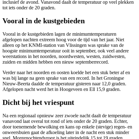
inclusief de avond. Vanavond daalt de temperatuur op veel plekken
tot iets onder de 20 graden.
Vooral in de kustgebieden
Vooral in de kustgebieden lagen de minimumtemperaturen
afgelopen nachten extreem hoog voor de tijd van het jaar. Niet
alleen op het KNMI-station van Vlissingen was sprake van de
hoogste minimumtemperatuur ooit in september, ook veel andere
weerstations in het noorden, noordwesten, westen, zuidwesten,
zuiden en midden hebben een nieuw septemberrecord.
Verder naar het noorden en oosten koelde het een stuk beter af en
was bij lange na geen sprake van een record. In het Groningse
Nieuw-Beerta daalde de temperatuur gisteren naar 12,0 graden.
Afgelopen nacht werd het in Hoogeveen en Ell 15,9 graden.
Dicht bij het vriespunt
Na een regionaal opnieuw zeer zwoele nacht daalt de temperatuur
vanavond laat overal tot rond of iets onder de 20 graden. Echter,
door toenemende bewolking en kans op enkele (stevige) regen- en
onweersbuien gaat de afkoeling later in de nacht een stuk minder
snel. Morgenochtendvroeg is het uiteindelijk 15 tot 19 graden.