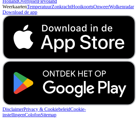
Holland
Overijssel
Flevoland
Weerkaarten
Temperatuur
Zonkracht
Hooikoorts
Onweer
Wolkenradar
Download de app
Disclaimer
Privacy & Cookiebeleid
Cookie-
instellingen
Colofon
Sitemap