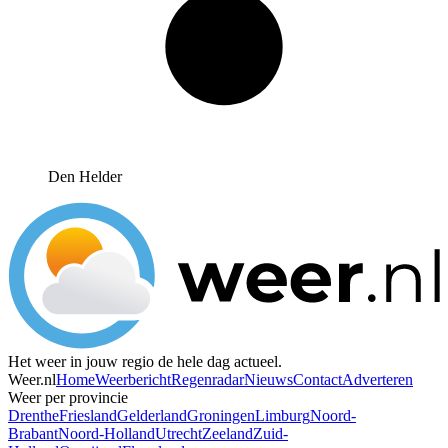
Den Helder
Het weer in jouw regio de hele dag actueel.
Weer.nl
Home
Weerbericht
Regenradar
Nieuws
Contact
Adverteren
Weer per provincie
Drenthe
Friesland
Gelderland
Groningen
Limburg
Noord-
Brabant
Noord-Holland
Utrecht
Zeeland
Zuid-