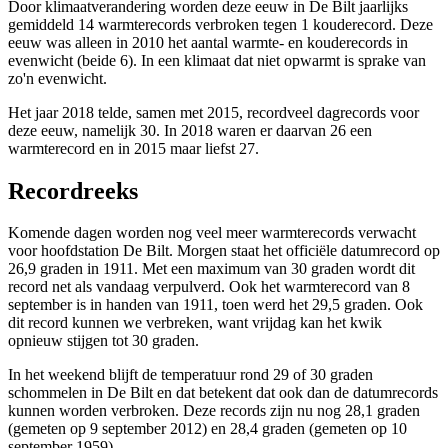
Door klimaatverandering worden deze eeuw in De Bilt jaarlijks
gemiddeld 14 warmterecords verbroken tegen 1 kouderecord. Deze
eeuw was alleen in 2010 het aantal warmte- en kouderecords in
evenwicht (beide 6). In een klimaat dat niet opwarmt is sprake van
zo'n evenwicht.
Het jaar 2018 telde, samen met 2015, recordveel dagrecords voor
deze eeuw, namelijk 30. In 2018 waren er daarvan 26 een
warmterecord en in 2015 maar liefst 27.
Recordreeks
Komende dagen worden nog veel meer warmterecords verwacht
voor hoofdstation De Bilt. Morgen staat het officiële datumrecord op
26,9 graden in 1911. Met een maximum van 30 graden wordt dit
record net als vandaag verpulverd. Ook het warmterecord van 8
september is in handen van 1911, toen werd het 29,5 graden. Ook
dit record kunnen we verbreken, want vrijdag kan het kwik
opnieuw stijgen tot 30 graden.
In het weekend blijft de temperatuur rond 29 of 30 graden
schommelen in De Bilt en dat betekent dat ook dan de datumrecords
kunnen worden verbroken. Deze records zijn nu nog 28,1 graden
(gemeten op 9 september 2012) en 28,4 graden (gemeten op 10
september 1959).