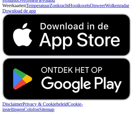
Holland
Overijssel
Flevoland
Weerkaarten
Temperatuur
Zonkracht
Hooikoorts
Onweer
Wolkenradar
Download de app
Disclaimer
Privacy & Cookiebeleid
Cookie-
instellingen
Colofon
Sitemap