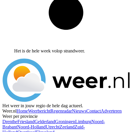
Het is de hele week volop strandweer.
Het weer in jouw regio de hele dag actueel.
Weer.nl
Home
Weerbericht
Regenradar
Nieuws
Contact
Adverteren
Weer per provincie
Drenthe
Friesland
Gelderland
Groningen
Limburg
Noord-
Brabant
Noord-Holland
Utrecht
Zeeland
Zuid-