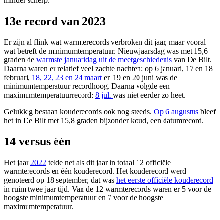
minder scherp.
13e record van 2023
Er zijn al flink wat warmterecords verbroken dit jaar, maar vooral
wat betreft de minimumtemperatuur. Nieuwjaarsdag was met 15,6
graden de
warmste januaridag uit de meetgeschiedenis
van De Bilt.
Daarna waren er relatief veel zachte nachten: op 6 januari, 17 en 18
februari,
18, 22, 23 en 24 maart
en 19 en 20 juni was de
minimumtemperatuur recordhoog. Daarna volgde een
maximumtemperatuurrecord:
8 juli
was niet eerder zo heet.
Gelukkig bestaan kouderecords ook nog steeds.
Op 6 augustus
bleef
het in De Bilt met 15,8 graden bijzonder koud, een datumrecord.
14 versus één
Het jaar
2022
telde net als dit jaar in totaal 12 officiële
warmterecords en één kouderecord. Het kouderecord werd
genoteerd op 18 september, dat was
het eerste officiële kouderecord
in ruim twee jaar tijd. Van de 12 warmterecords waren er 5 voor de
hoogste minimumtemperatuur en 7 voor de hoogste
maximumtemperatuur.