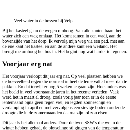
Veel water in de bossen bij Velp.
Bij het kasteel gaan de wegen omhoog. Van alle kanten baant het
water zich een weg omlaag. Het komt samen in een wadi, aan de
bovenzijde van het dorp. Ik vervolg mijn weg via een pad, met aan
de ene kant het kasteel en aan de andere kant een weiland. Het
brengt me omhoog het bos in. Het begint nog wat harder te regenen.
Voorjaar erg nat
Het voorjaar verloopt dit jaar erg nat. Op veel plaatsen hebben we
de hoeveelheid regen die normaal in heel de lente valt al meer dan te
pakken. En dat terwijl er nog 5 weken te gaan zijn. Hoe anders was
het beeld in veel voorgaande jaren in het recente verleden. Vaak
werd het in maart al droog, zoals vorig jaar toen er in de eerste
lentemaand bijna geen regen viel, en legden zonneschijn en
verdamping in april en mei vervolgens een stevige bodem onder de
droogte die in de zomermaanden daarna zijn tol zou eisen.
Dit jaar is het allemaal anders. Door de twee SSW’s die we in de
winter hebben gehad, de plotselinge stijgingen van de temperatuur