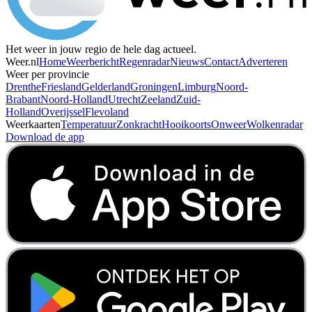
Het weer in jouw regio de hele dag actueel.
Weer.nl
Home
Weerbericht
Regenradar
Nieuws
Contact
Adverteren
Weer per provincie
Drenthe
Friesland
Gelderland
Groningen
Limburg
Noord-
Brabant
Noord-Holland
Utrecht
Zeeland
Zuid-
Holland
Overijssel
Flevoland
Weerkaarten
Temperatuur
Zonkracht
Hooikoorts
Onweer
Wolkenradar
Download de app