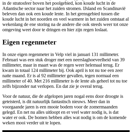
in de stratosfeer boven het poolgebied, kon koude lucht in de
Atlantische sector naar het zuiden stromen. IJsland en Scandinavië
beleven dan ook een koude lente. In het grensgebied tussen die
koude lucht in het noorden en veel warmere in het zuiden ontstaat al
wekenlang de ene storing na de andere die ook steeds weer tot onze
omgeving weet door te dringen en hier zijn regen loslaat.
Eigen regenmeter
In onze eigen regenmeter in Velp viel in januari 131 millimeter.
Februari was een stuk droger met een neerslaghoeveelheid van 39
millimeter, maar in maart was de regen weer helemaal terug. Er
kwam in totaal 124 millimeter bij. Ook april is tot nu toe een zeer
natte maand. Er is al 92 millimeter gevallen, tegen normaal een
millimeter of 40. Met 216 millimeter is de lente als geheel tot nu toe
zelfs bijzonder nat verlopen. En dat zie je overal terug.
Voor de natuur, die de afgelopen jaren nogal eens door droogte is
geteisterd, is dit natuurlijk fantastisch nieuws. Meer dan in
voorgaande jaren is een mooie bodem voor de zomermaanden
gelegd. En net nu alles uitloopt en er veel water nodig is, is dat
water er ook. De bomen hebben alles wat nodig is om de komende
weken mooi verder uit te lopen.