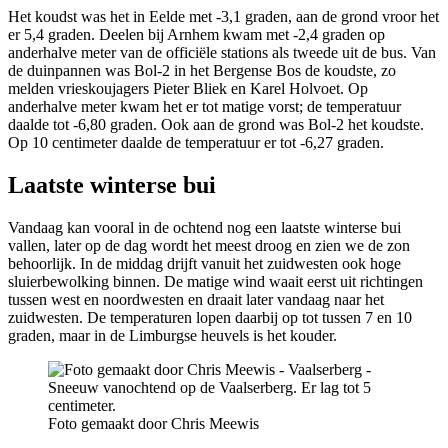
Het koudst was het in Eelde met -3,1 graden, aan de grond vroor het
er 5,4 graden. Deelen bij Arnhem kwam met -2,4 graden op
anderhalve meter van de officiële stations als tweede uit de bus. Van
de duinpannen was Bol-2 in het Bergense Bos de koudste, zo
melden vrieskoujagers Pieter Bliek en Karel Holvoet. Op
anderhalve meter kwam het er tot matige vorst; de temperatuur
daalde tot -6,80 graden. Ook aan de grond was Bol-2 het koudste.
Op 10 centimeter daalde de temperatuur er tot -6,27 graden.
Laatste winterse bui
Vandaag kan vooral in de ochtend nog een laatste winterse bui
vallen, later op de dag wordt het meest droog en zien we de zon
behoorlijk. In de middag drijft vanuit het zuidwesten ook hoge
sluierbewolking binnen. De matige wind waait eerst uit richtingen
tussen west en noordwesten en draait later vandaag naar het
zuidwesten. De temperaturen lopen daarbij op tot tussen 7 en 10
graden, maar in de Limburgse heuvels is het kouder.
Foto gemaakt door Chris Meewis