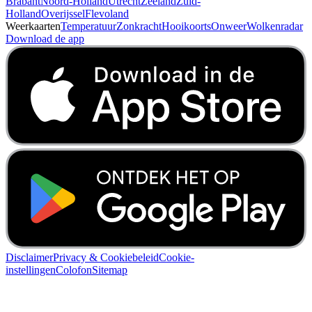
Brabant
Noord-Holland
Utrecht
Zeeland
Zuid-
Holland
Overijssel
Flevoland
Weerkaarten
Temperatuur
Zonkracht
Hooikoorts
Onweer
Wolkenradar
Download de app
Disclaimer
Privacy & Cookiebeleid
Cookie-
instellingen
Colofon
Sitemap