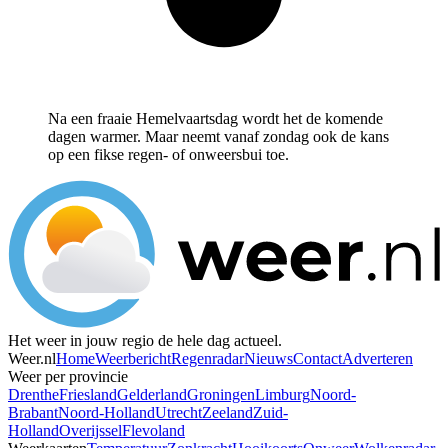
Na een fraaie Hemelvaartsdag wordt het de komende
dagen warmer. Maar neemt vanaf zondag ook de kans
op een fikse regen- of onweersbui toe.
Het weer in jouw regio de hele dag actueel.
Weer.nl
Home
Weerbericht
Regenradar
Nieuws
Contact
Adverteren
Weer per provincie
Drenthe
Friesland
Gelderland
Groningen
Limburg
Noord-
Brabant
Noord-Holland
Utrecht
Zeeland
Zuid-
Holland
Overijssel
Flevoland