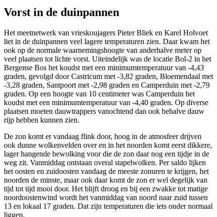
Vorst in de duinpannen
Het meetnetwerk van vrieskoujagers Pieter Bliek en Karel Holvoet
liet in de duinpannen veel lagere temperaturen zien. Daar kwam het
ook op de normale waarnemingshoogte van anderhalve meter op
veel plaatsen tot lichte vorst. Uiteindelijk was de locatie Bol-2 in het
Bergense Bos het koudst met een minimumtemperatuur van -4,43
graden, gevolgd door Castricum met -3,82 graden, Bloemendaal met
-3,28 graden, Santpoort met -2,98 graden en Camperduin met -2,79
graden. Op een hoogte van 10 centimeter was Camperduin het
koudst met een minimumtemperatuur van -4,40 graden. Op diverse
plaatsen moeten dauwtrappers vanochtend dan ook behalve dauw
rijp hebben kunnen zien.
De zon komt er vandaag flink door, hoog in de atmosfeer drijven
ook dunne wolkenvelden over en in het noorden komt eerst dikkere,
lager hangende bewolking voor die de zon daar nog een tijdje in de
weg zit. Vanmiddag ontstaan overal stapelwolken. Per saldo lijken
het oosten en zuidoosten vandaag de meeste zonuren te krijgen, het
noorden de minste, maar ook daar komt de zon er wel degelijk van
tijd tot tijd mooi door. Het blijft droog en bij een zwakke tot matige
noordoostenwind wordt het vanmiddag van noord naar zuid tussen
13 en lokaal 17 graden. Dat zijn temperaturen die iets onder normaal
liggen.