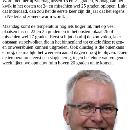
Wordt het hierbij zaterdag tussen 18 en 21 graden, zondag kan het
kwik in het oosten tot 24 en misschien wel 25 graden oplopen. Lukt
dat inderdaad, dan zou het de eerste keer zijn dit jaar dat het ergens
in Nederland zomers warm wordt.
Maandag komt de temperatuur nog iets hoger uit, met op veel
plaatsen tussen 22 en 25 graden en in het oosten lokaal 26 of
misschien wel 27 graden. Eerst schijnt daarbij de zon volop, later
ontstaan stapelwolken die in het binnenland tot enkele fikse regen-
en onweersbuien kunnen uitgroeien. Ook dinsdag is die buienkans
er nog, daarna lijkt het weer een aantal dagen droog te blijven. Doen
de temperaturen eerst een stapje terug, tegen het einde van volgende
week lijken we opnieuw ruim boven 20 graden uit te komen.