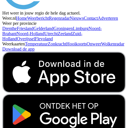
Het weer in jouw regio de hele dag actueel.
Weer.nl
Home
Weerbericht
Regenradar
Nieuws
Contact
Adverteren
Weer per provincie
Drenthe
Friesland
Gelderland
Groningen
Limburg
Noord-
Brabant
Noord-Holland
Utrecht
Zeeland
Zuid-
Holland
Overijssel
Flevoland
Weerkaarten
Temperatuur
Zonkracht
Hooikoorts
Onweer
Wolkenradar
Download de app