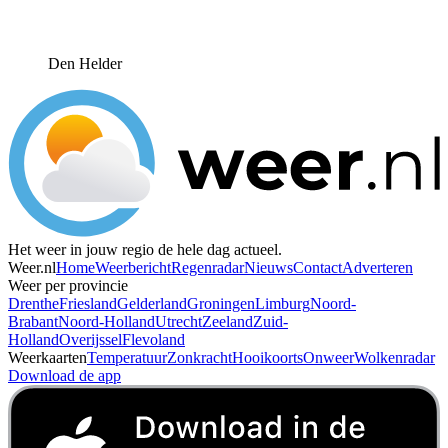
Den Helder
Het weer in jouw regio de hele dag actueel.
Weer.nl
Home
Weerbericht
Regenradar
Nieuws
Contact
Adverteren
Weer per provincie
Drenthe
Friesland
Gelderland
Groningen
Limburg
Noord-
Brabant
Noord-Holland
Utrecht
Zeeland
Zuid-
Holland
Overijssel
Flevoland
Weerkaarten
Temperatuur
Zonkracht
Hooikoorts
Onweer
Wolkenradar
Download de app