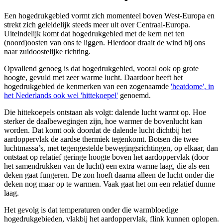
Een hogedrukgebied vormt zich momenteel boven West-Europa en
strekt zich geleidelijk steeds meer uit over Centraal-Europa.
Uiteindelijk komt dat hogedrukgebied met de kern net ten
(noord)oosten van ons te liggen. Hierdoor draait de wind bij ons
naar zuidoostelijke richting.
Opvallend genoeg is dat hogedrukgebied, vooral ook op grote
hoogte, gevuld met zeer warme lucht. Daardoor heeft het
hogedrukgebied de kenmerken van een zogenaamde
'heatdome', in
het Nederlands ook wel 'hittekoepel'
genoemd.
Die hittekoepels ontstaan als volgt: dalende lucht warmt op. Hoe
sterker de daalbewegingen zijn, hoe warmer de bovenlucht kan
worden. Dat komt ook doordat de dalende lucht dichtbij het
aardoppervlak de aardse thermiek tegenkomt. Botsen die twee
luchtmassa’s, met tegengestelde bewegingsrichtingen, op elkaar, dan
ontstaat op relatief geringe hoogte boven het aardoppervlak (door
het samendrukken van de lucht) een extra warme laag, die als een
deken gaat fungeren. De zon hoeft daarna alleen de lucht onder die
deken nog maar op te warmen. Vaak gaat het om een relatief dunne
laag.
Het gevolg is dat temperaturen onder die warmbloedige
hogedrukgebieden, vlakbij het aardoppervlak, flink kunnen oplopen.