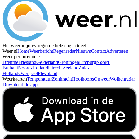
Het weer in jouw regio de hele dag actueel.
Weer.nl
Home
Weerbericht
Regenradar
Nieuws
Contact
Adverteren
Weer per provincie
Drenthe
Friesland
Gelderland
Groningen
Limburg
Noord-
Brabant
Noord-Holland
Utrecht
Zeeland
Zuid-
Holland
Overijssel
Flevoland
Weerkaarten
Temperatuur
Zonkracht
Hooikoorts
Onweer
Wolkenradar
Download de app