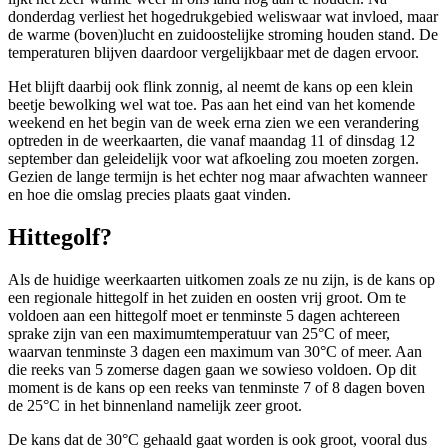
donderdag verliest het hogedrukgebied weliswaar wat invloed, maar
de warme (boven)lucht en zuidoostelijke stroming houden stand. De
temperaturen blijven daardoor vergelijkbaar met de dagen ervoor.
Het blijft daarbij ook flink zonnig, al neemt de kans op een klein
beetje bewolking wel wat toe. Pas aan het eind van het komende
weekend en het begin van de week erna zien we een verandering
optreden in de weerkaarten, die vanaf maandag 11 of dinsdag 12
september dan geleidelijk voor wat afkoeling zou moeten zorgen.
Gezien de lange termijn is het echter nog maar afwachten wanneer
en hoe die omslag precies plaats gaat vinden.
Hittegolf?
Als de huidige weerkaarten uitkomen zoals ze nu zijn, is de kans op
een regionale hittegolf in het zuiden en oosten vrij groot. Om te
voldoen aan een hittegolf moet er tenminste 5 dagen achtereen
sprake zijn van een maximumtemperatuur van 25
°C of meer,
waarvan tenminste 3 dagen een maximum van 30°C of meer. Aan
die reeks van 5 zomerse dagen gaan we sowieso voldoen. Op dit
moment is de kans op een reeks van tenminste 7 of 8 dagen boven
de 25°C in het binnenland namelijk zeer groot.
De kans dat de 30
°C gehaald gaat worden is ook groot, vooral dus