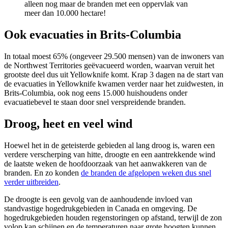
alleen nog maar de branden met een oppervlak van
meer dan 10.000 hectare!
Ook evacuaties in Brits-Columbia
In totaal moest 65% (ongeveer 29.500 mensen) van de inwoners van
de Northwest Territories geëvacueerd worden, waarvan veruit het
grootste deel dus uit Yellowknife komt. Krap 3 dagen na de start van
de evacuaties in Yellowknife kwamen verder naar het zuidwesten, in
Brits-Columbia, ook nog eens 15.000 huishoudens onder
evacuatiebevel te staan door snel verspreidende branden.
Droog, heet en veel wind
Hoewel het in de geteisterde gebieden al lang droog is, waren een
verdere verscherping van hitte, droogte en een aantrekkende wind
de laatste weken de hoofdoorzaak van het aanwakkeren van de
branden. En zo konden
de branden de afgelopen weken dus snel
verder uitbreiden
.
De droogte is een gevolg van de aanhoudende invloed van
standvastige hogedrukgebieden in Canada en omgeving. De
hogedrukgebieden houden regenstoringen op afstand, terwijl de zon
volop kan schijnen en de temperaturen naar grote hoogten kunnen