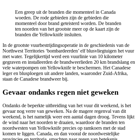
Een greep uit de branden die momenteel in Canada
woeden. De rode gebieden zijn de gebieden die
momenteel door brand geteisterd worden. De branden
ten noorden van het grootste meer op de kaart zijn de
branden die Yellowknife insluiten.
In de grootste vuurbestrijdingsoperatie in de geschiedenis van de
Northwest Territories ‘bombardeerden’ elf blusvliegtuigen het vuur
met water. Tegelijkertijd werd een vuurlinie van 10 kilometer
gegraven en installeerden de brandweerlieden 20 km brandslang en
vele waterpompen om Yellowknife te beschermen. Het Canadese
leger en blusploegen uit andere landen, waaronder Zuid-Afrika,
staan de Canadese brandweer bij.
Gevaar ondanks regen niet geweken
Ondanks de beperkte uitbreiding van het vuur dit weekend, is het
gevaar nog verre van geweken. Na de magere regenval van dit
weekend, is het namelijk weer een aantal dagen droog. Tevens lijkt
de wind naar het noorden te draaien, waardoor de branden ten
noordwesten van Yellowknife precies op ramkoers met de stad
komen te liggen. Canada, en dan vooral de noordwestelijke
provincies en territoria, smachten naar regen van betekenis.