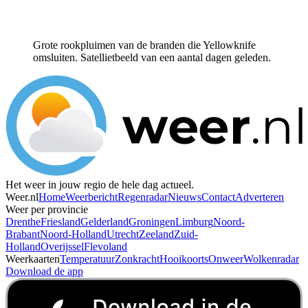
Grote rookpluimen van de branden die Yellowknife
omsluiten. Satellietbeeld van een aantal dagen geleden.
Het weer in jouw regio de hele dag actueel.
Weer.nl
Home
Weerbericht
Regenradar
Nieuws
Contact
Adverteren
Weer per provincie
Drenthe
Friesland
Gelderland
Groningen
Limburg
Noord-
Brabant
Noord-Holland
Utrecht
Zeeland
Zuid-
Holland
Overijssel
Flevoland
Weerkaarten
Temperatuur
Zonkracht
Hooikoorts
Onweer
Wolkenradar
Download de app