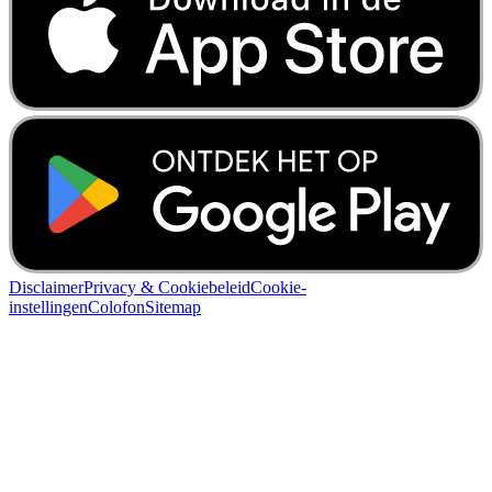
Disclaimer
Privacy & Cookiebeleid
Cookie-
instellingen
Colofon
Sitemap