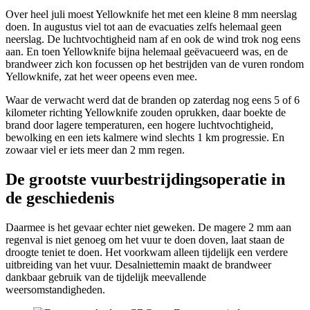
Over heel juli moest Yellowknife het met een kleine 8 mm neerslag
doen. In augustus viel tot aan de evacuaties zelfs helemaal geen
neerslag. De luchtvochtigheid nam af en ook de wind trok nog eens
aan. En toen Yellowknife bijna helemaal geëvacueerd was, en de
brandweer zich kon focussen op het bestrijden van de vuren rondom
Yellowknife, zat het weer opeens even mee.
Waar de verwacht werd dat de branden op zaterdag nog eens 5 of 6
kilometer richting Yellowknife zouden oprukken, daar boekte de
brand door lagere temperaturen, een hogere luchtvochtigheid,
bewolking en een iets kalmere wind slechts 1 km progressie. En
zowaar viel er iets meer dan 2 mm regen.
De grootste vuurbestrijdingsoperatie in
de geschiedenis
Daarmee is het gevaar echter niet geweken. De magere 2 mm aan
regenval is niet genoeg om het vuur te doen doven, laat staan de
droogte teniet te doen. Het voorkwam alleen tijdelijk een verdere
uitbreiding van het vuur. Desalniettemin maakt de brandweer
dankbaar gebruik van de tijdelijk meevallende
weersomstandigheden.