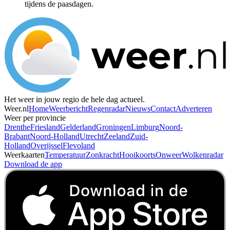
tijdens de paasdagen.
Het weer in jouw regio de hele dag actueel.
Weer.nl
Home
Weerbericht
Regenradar
Nieuws
Contact
Adverteren
Weer per provincie
Drenthe
Friesland
Gelderland
Groningen
Limburg
Noord-
Brabant
Noord-Holland
Utrecht
Zeeland
Zuid-
Holland
Overijssel
Flevoland
Weerkaarten
Temperatuur
Zonkracht
Hooikoorts
Onweer
Wolkenradar
Download de app