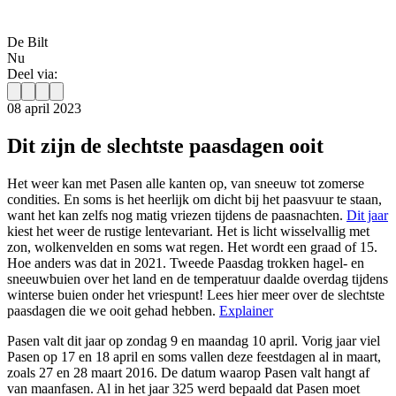
De Bilt
Nu
Deel via:
08 april 2023
Dit zijn de slechtste paasdagen ooit
Het weer kan met Pasen alle kanten op, van sneeuw tot zomerse
condities. En soms is het heerlijk om dicht bij het paasvuur te staan,
want het kan zelfs nog matig vriezen tijdens de paasnachten.
Dit jaar
kiest het weer de rustige lentevariant. Het is licht wisselvallig met
zon, wolkenvelden en soms wat regen. Het wordt een graad of 15.
Hoe anders was dat in 2021. Tweede Paasdag trokken hagel- en
sneeuwbuien over het land en de temperatuur daalde overdag tijdens
winterse buien onder het vriespunt! Lees hier meer over de slechtste
paasdagen die we ooit gehad hebben.
Explainer
Pasen valt dit jaar op zondag 9 en maandag 10 april. Vorig jaar viel
Pasen op 17 en 18 april en soms vallen deze feestdagen al in maart,
zoals 27 en 28 maart 2016. De datum waarop Pasen valt hangt af
van maanfasen. Al in het jaar 325 werd bepaald dat Pasen moet