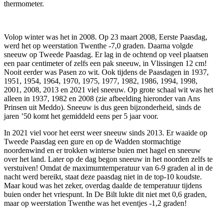
thermometer.
Volop winter was het in 2008. Op 23 maart 2008, Eerste Paasdag,
werd het op weerstation Twenthe -7,0 graden. Daarna volgde
sneeuw op Tweede Paasdag. Er lag in de ochtend op veel plaatsen
een paar centimeter of zelfs een pak sneeuw, in Vlissingen 12 cm!
Nooit eerder was Pasen zo wit. Ook tijdens de Paasdagen in 1937,
1951, 1954, 1964, 1970, 1975, 1977, 1982, 1986, 1994, 1998,
2001, 2008, 2013 en 2021 viel sneeuw. Op grote schaal wit was het
alleen in 1937, 1982 en 2008 (zie afbeelding hieronder van Ans
Prinsen uit Meddo). Sneeuw is dus geen bijzonderheid, sinds de
jaren ’50 komt het gemiddeld eens per 5 jaar voor.
In 2021 viel voor het eerst weer sneeuw sinds 2013. Er waaide op
Tweede Paasdag een gure en op de Wadden stormachtige
noordenwind en er trokken winterse buien met hagel en sneeuw
over het land. Later op de dag begon sneeuw in het noorden zelfs te
verstuiven! Omdat de maximumtemperatuur van 6-9 graden al in de
nacht werd bereikt, staat deze paasdag niet in de top-10 koudste.
Maar koud was het zeker, overdag daalde de temperatuur tijdens
buien onder het vriespunt. In De Bilt lukte dit niet met 0,6 graden,
maar op weerstation Twenthe was het eventjes -1,2 graden!