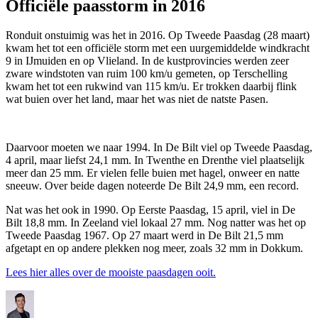
Officiële paasstorm in 2016
Ronduit onstuimig was het in 2016. Op Tweede Paasdag (28 maart)
kwam het tot een officiële storm met een uurgemiddelde windkracht
9 in IJmuiden en op Vlieland. In de kustprovincies werden zeer
zware windstoten van ruim 100 km/u gemeten, op Terschelling
kwam het tot een rukwind van 115 km/u. Er trokken daarbij flink
wat buien over het land, maar het was niet de natste Pasen.
Daarvoor moeten we naar 1994. In De Bilt viel op Tweede Paasdag,
4 april, maar liefst 24,1 mm. In Twenthe en Drenthe viel plaatselijk
meer dan 25 mm. Er vielen felle buien met hagel, onweer en natte
sneeuw. Over beide dagen noteerde De Bilt 24,9 mm, een record.
Nat was het ook in 1990. Op Eerste Paasdag, 15 april, viel in De
Bilt 18,8 mm. In Zeeland viel lokaal 27 mm. Nog natter was het op
Tweede Paasdag 1967. Op 27 maart werd in De Bilt 21,5 mm
afgetapt en op andere plekken nog meer, zoals 32 mm in Dokkum.
Lees hier alles over de mooiste paasdagen ooit.