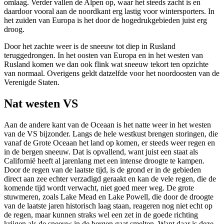
omlaag. Verder vallen de Alpen op, waar het steeds zacht is en
daardoor vooral aan de noordkant erg lastig voor wintersporters. In
het zuiden van Europa is het door de hogedrukgebieden juist erg
droog.
Door het zachte weer is de sneeuw tot diep in Rusland
teruggedrongen. In het oosten van Europa en in het westen van
Rusland komen we dan ook flink wat sneeuw tekort ten opzichte
van normaal. Overigens geldt datzelfde voor het noordoosten van de
Verenigde Staten.
Nat westen VS
Aan de andere kant van de Oceaan is het natte weer in het westen
van de VS bijzonder. Langs de hele westkust brengen storingen, die
vanaf de Grote Oceaan het land op komen, er steeds weer regen en
in de bergen sneeuw. Dat is opvallend, want juist een staat als
Californië heeft al jarenlang met een intense droogte te kampen.
Door de regen van de laatste tijd, is de grond er in de gebieden
direct aan zee echter verzadigd geraakt en kan de vele regen, die de
komende tijd wordt verwacht, niet goed meer weg. De grote
stuwmeren, zoals Lake Mead en Lake Powell, die door de droogte
van de laatste jaren historisch laag staan, reageren nog niet echt op
de regen, maar kunnen straks wel een zet in de goede richting
krijgen als de sneeuw in de bergen gaat smelten. Want daar is deze