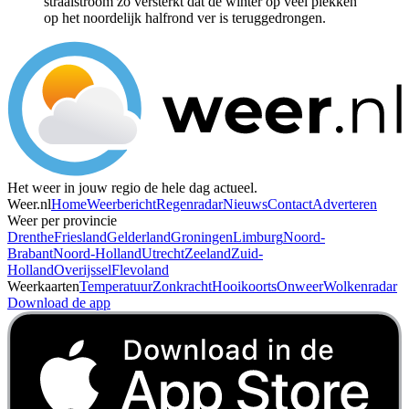
straalstroom zo versterkt dat de winter op veel plekken
op het noordelijk halfrond ver is teruggedrongen.
Het weer in jouw regio de hele dag actueel.
Weer.nl
Home
Weerbericht
Regenradar
Nieuws
Contact
Adverteren
Weer per provincie
Drenthe
Friesland
Gelderland
Groningen
Limburg
Noord-
Brabant
Noord-Holland
Utrecht
Zeeland
Zuid-
Holland
Overijssel
Flevoland
Weerkaarten
Temperatuur
Zonkracht
Hooikoorts
Onweer
Wolkenradar
Download de app