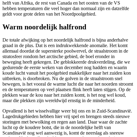
helft van Afrika, de rest van Canada en het oosten van de VS
hebben temperaturen die veel hoger dan normaal zijn en datzelfde
geldt voor grote delen van het Noordpoolgebied.
Warm noordelijk halfrond
De totale afwijking op het noordelijk halfrond is bijna anderhalve
graad in de plus. Dat is een indrukwekkende anomalie. Het komt
allemaal doordat de supersterke poolwervel, de straalstroom in de
stratosfeer rondom het arctische gebied, de boel eronder in
beweging heeft gekregen. De geblokkeerde drukverdeling, die we
gedurende de eerste weken van december nog hadden en waarin
koude lucht vanuit het poolgebied makkelijker naar het zuiden kon
uitbreken, is doorbroken. Nu de golven in de straalstroom snel
bewegen, is het vooral de warme lucht die naar het noorden stroomt
en de temperaturen op veel plaatsen flink heeft laten stijgen. Op de
plekken waar de kou naar het zuiden komt, is het nog wel koud,
maar die plekken zijn wereldwijd ernstig in de minderheid.
Opvallend is het wisselvallige weer bij ons en in Zuid-Scandinavië.
Lagedrukgebieden hebben hier vrij spel en brengen steeds nieuwe
storingen met bewolking en regen aan land. Daar waar de zachte
lucht op de koudere botst, die in de noordelijke helft van
Scandinavië nog wel aanwezig is, komt de neerslag als sneeuw