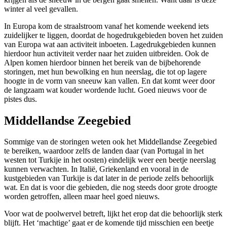
winter al veel gevallen.
In Europa kom de straalstroom vanaf het komende weekend iets
zuidelijker te liggen, doordat de hogedrukgebieden boven het zuiden
van Europa wat aan activiteit inboeten. Lagedrukgebieden kunnen
hierdoor hun activiteit verder naar het zuiden uitbreiden. Ook de
Alpen komen hierdoor binnen het bereik van de bijbehorende
storingen, met hun bewolking en hun neerslag, die tot op lagere
hoogte in de vorm van sneeuw kan vallen. En dat komt weer door
de langzaam wat kouder wordende lucht. Goed nieuws voor de
pistes dus.
Middellandse Zeegebied
Sommige van de storingen weten ook het Middellandse Zeegebied
te bereiken, waardoor zelfs de landen daar (van Portugal in het
westen tot Turkije in het oosten) eindelijk weer een beetje neerslag
kunnen verwachten. In Italië, Griekenland en vooral in de
kustgebieden van Turkije is dat later in de periode zelfs behoorlijk
wat. En dat is voor die gebieden, die nog steeds door grote droogte
worden getroffen, alleen maar heel goed nieuws.
Voor wat de poolwervel betreft, lijkt het erop dat die behoorlijk sterk
blijft. Het ‘machtige’ gaat er de komende tijd misschien een beetje