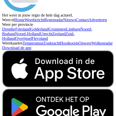
Het weer in jouw regio de hele dag actueel.
Weer.nl
Home
Weerbericht
Regenradar
Nieuws
Contact
Adverteren
Weer per provincie
Drenthe
Friesland
Gelderland
Groningen
Limburg
Noord-
Brabant
Noord-Holland
Utrecht
Zeeland
Zuid-
Holland
Overijssel
Flevoland
Weerkaarten
Temperatuur
Zonkracht
Hooikoorts
Onweer
Wolkenradar
Download de app