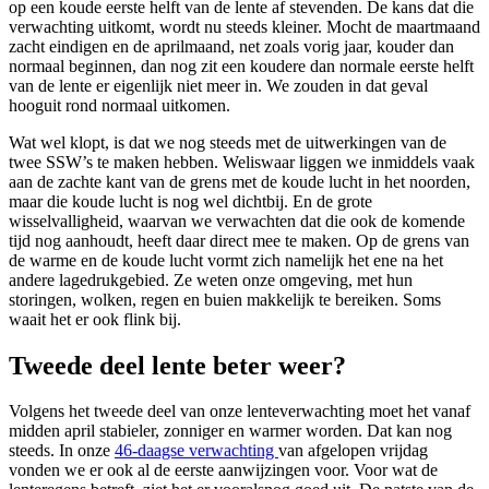
op een koude eerste helft van de lente af stevenden. De kans dat die
verwachting uitkomt, wordt nu steeds kleiner. Mocht de maartmaand
zacht eindigen en de aprilmaand, net zoals vorig jaar, kouder dan
normaal beginnen, dan nog zit een koudere dan normale eerste helft
van de lente er eigenlijk niet meer in. We zouden in dat geval
hooguit rond normaal uitkomen.
Wat wel klopt, is dat we nog steeds met de uitwerkingen van de
twee SSW’s te maken hebben. Weliswaar liggen we inmiddels vaak
aan de zachte kant van de grens met de koude lucht in het noorden,
maar die koude lucht is nog wel dichtbij. En de grote
wisselvalligheid, waarvan we verwachten dat die ook de komende
tijd nog aanhoudt, heeft daar direct mee te maken. Op de grens van
de warme en de koude lucht vormt zich namelijk het ene na het
andere lagedrukgebied. Ze weten onze omgeving, met hun
storingen, wolken, regen en buien makkelijk te bereiken. Soms
waait het er ook flink bij.
Tweede deel lente beter weer?
Volgens het tweede deel van onze lenteverwachting moet het vanaf
midden april stabieler, zonniger en warmer worden. Dat kan nog
steeds. In onze
46-daagse verwachting
van afgelopen vrijdag
vonden we er ook al de eerste aanwijzingen voor. Voor wat de