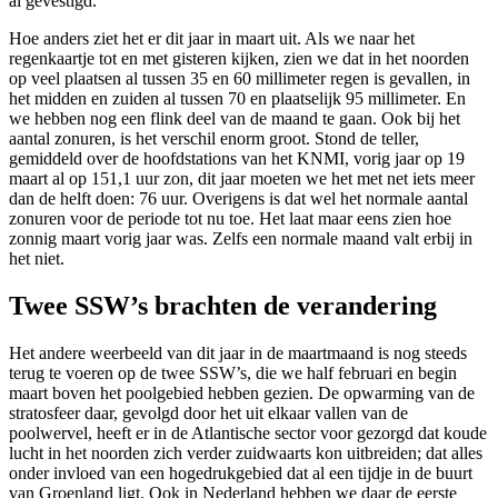
al gevestigd.
Hoe anders ziet het er dit jaar in maart uit. Als we naar het
regenkaartje tot en met gisteren kijken, zien we dat in het noorden
op veel plaatsen al tussen 35 en 60 millimeter regen is gevallen, in
het midden en zuiden al tussen 70 en plaatselijk 95 millimeter. En
we hebben nog een flink deel van de maand te gaan. Ook bij het
aantal zonuren, is het verschil enorm groot. Stond de teller,
gemiddeld over de hoofdstations van het KNMI, vorig jaar op 19
maart al op 151,1 uur zon, dit jaar moeten we het met net iets meer
dan de helft doen: 76 uur. Overigens is dat wel het normale aantal
zonuren voor de periode tot nu toe. Het laat maar eens zien hoe
zonnig maart vorig jaar was. Zelfs een normale maand valt erbij in
het niet.
Twee SSW’s brachten de verandering
Het andere weerbeeld van dit jaar in de maartmaand is nog steeds
terug te voeren op de twee SSW’s, die we half februari en begin
maart boven het poolgebied hebben gezien. De opwarming van de
stratosfeer daar, gevolgd door het uit elkaar vallen van de
poolwervel, heeft er in de Atlantische sector voor gezorgd dat koude
lucht in het noorden zich verder zuidwaarts kon uitbreiden; dat alles
onder invloed van een hogedrukgebied dat al een tijdje in de buurt
van Groenland ligt. Ook in Nederland hebben we daar de eerste