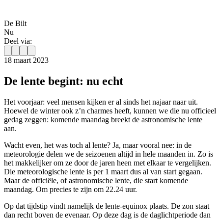
De Bilt
Nu
Deel via:
18 maart 2023
De lente begint: nu echt
Het voorjaar: veel mensen kijken er al sinds het najaar naar uit.
Hoewel de winter ook z’n charmes heeft, kunnen we die nu officieel
gedag zeggen: komende maandag breekt de astronomische lente
aan.
Wacht even, het was toch al lente? Ja, maar vooral nee: in de
meteorologie delen we de seizoenen altijd in hele maanden in. Zo is
het makkelijker om ze door de jaren heen met elkaar te vergelijken.
Die meteorologische lente is per 1 maart dus al van start gegaan.
Maar de officiële, of astronomische lente, die start komende
maandag. Om precies te zijn om 22.24 uur.
Op dat tijdstip vindt namelijk de lente-equinox plaats. De zon staat
dan recht boven de evenaar. Op deze dag is de daglichtperiode dan