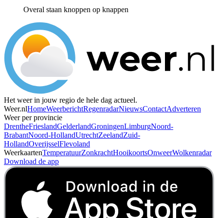
Overal staan knoppen op knappen
Het weer in jouw regio de hele dag actueel.
Weer.nl
Home
Weerbericht
Regenradar
Nieuws
Contact
Adverteren
Weer per provincie
Drenthe
Friesland
Gelderland
Groningen
Limburg
Noord-
Brabant
Noord-Holland
Utrecht
Zeeland
Zuid-
Holland
Overijssel
Flevoland
Weerkaarten
Temperatuur
Zonkracht
Hooikoorts
Onweer
Wolkenradar
Download de app