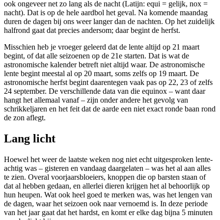
ook ongeveer net zo lang als de nacht (Latijn: equi = gelijk, nox =
nacht). Dat is op de hele aardbol het geval. Na komende maandag
duren de dagen bij ons weer langer dan de nachten. Op het zuidelijk
halfrond gaat dat precies andersom; daar begint de herfst.
Misschien heb je vroeger geleerd dat de lente altijd op 21 maart
begint, of dat alle seizoenen op de 21e starten. Dat is wat de
astronomische kalender betreft niet altijd waar. De astronomische
lente begint meestal al op 20 maart, soms zelfs op 19 maart. De
astronomische herfst begint daarentegen vaak pas op 22, 23 of zelfs
24 september. De verschillende data van die equinox – want daar
hangt het allemaal vanaf – zijn onder andere het gevolg van
schrikkeljaren en het feit dat de aarde een niet exact ronde baan rond
de zon aflegt.
Lang licht
Hoewel het weer de laatste weken nog niet echt uitgesproken lente-
achtig was – gisteren en vandaag daargelaten – was het al aan alles
te zien. Overal voorjaarsbloeiers, knoppen die op barsten staan of
dat al hebben gedaan, en allerlei dieren krijgen het al behoorlijk op
hun heupen. Wat ook heel goed te merken was, was het lengen van
de dagen, waar het seizoen ook naar vernoemd is. In deze periode
van het jaar gaat dat het hardst, en komt er elke dag bijna 5 minuten