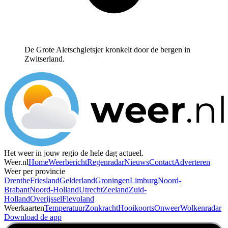
De Grote Aletschgletsjer kronkelt door de bergen in
Zwitserland.
Het weer in jouw regio de hele dag actueel.
Weer.nl
Home
Weerbericht
Regenradar
Nieuws
Contact
Adverteren
Weer per provincie
Drenthe
Friesland
Gelderland
Groningen
Limburg
Noord-
Brabant
Noord-Holland
Utrecht
Zeeland
Zuid-
Holland
Overijssel
Flevoland
Weerkaarten
Temperatuur
Zonkracht
Hooikoorts
Onweer
Wolkenradar
Download de app