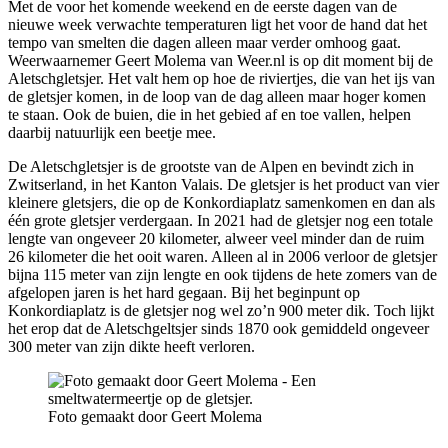
Met de voor het komende weekend en de eerste dagen van de
nieuwe week verwachte temperaturen ligt het voor de hand dat het
tempo van smelten die dagen alleen maar verder omhoog gaat.
Weerwaarnemer Geert Molema van Weer.nl is op dit moment bij de
Aletschgletsjer. Het valt hem op hoe de riviertjes, die van het ijs van
de gletsjer komen, in de loop van de dag alleen maar hoger komen
te staan. Ook de buien, die in het gebied af en toe vallen, helpen
daarbij natuurlijk een beetje mee.
De Aletschgletsjer is de grootste van de Alpen en bevindt zich in
Zwitserland, in het Kanton Valais. De gletsjer is het product van vier
kleinere gletsjers, die op de Konkordiaplatz samenkomen en dan als
één grote gletsjer verdergaan. In 2021 had de gletsjer nog een totale
lengte van ongeveer 20 kilometer, alweer veel minder dan de ruim
26 kilometer die het ooit waren. Alleen al in 2006 verloor de gletsjer
bijna 115 meter van zijn lengte en ook tijdens de hete zomers van de
afgelopen jaren is het hard gegaan. Bij het beginpunt op
Konkordiaplatz is de gletsjer nog wel zo’n 900 meter dik. Toch lijkt
het erop dat de Aletschgeltsjer sinds 1870 ook gemiddeld ongeveer
300 meter van zijn dikte heeft verloren.
Foto gemaakt door Geert Molema