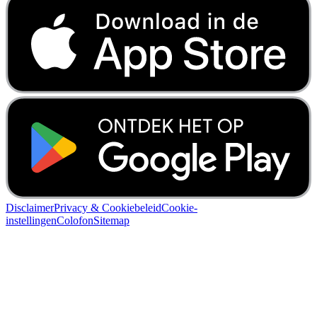
Disclaimer
Privacy & Cookiebeleid
Cookie-
instellingen
Colofon
Sitemap