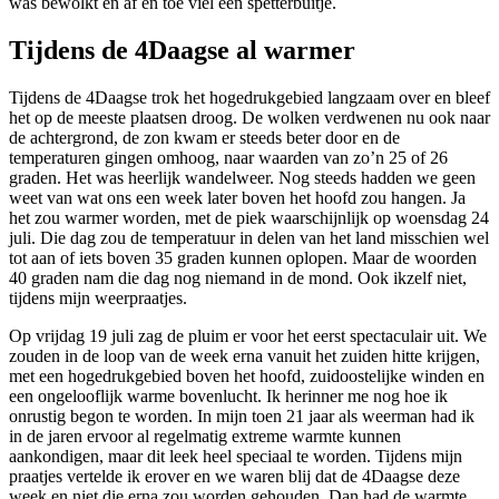
was bewolkt en af en toe viel een spetterbuitje.
Tijdens de 4Daagse al warmer
Tijdens de 4Daagse trok het hogedrukgebied langzaam over en bleef
het op de meeste plaatsen droog. De wolken verdwenen nu ook naar
de achtergrond, de zon kwam er steeds beter door en de
temperaturen gingen omhoog, naar waarden van zo’n 25 of 26
graden. Het was heerlijk wandelweer. Nog steeds hadden we geen
weet van wat ons een week later boven het hoofd zou hangen. Ja
het zou warmer worden, met de piek waarschijnlijk op woensdag 24
juli. Die dag zou de temperatuur in delen van het land misschien wel
tot aan of iets boven 35 graden kunnen oplopen. Maar de woorden
40 graden nam die dag nog niemand in de mond. Ook ikzelf niet,
tijdens mijn weerpraatjes.
Op vrijdag 19 juli zag de pluim er voor het eerst spectaculair uit. We
zouden in de loop van de week erna vanuit het zuiden hitte krijgen,
met een hogedrukgebied boven het hoofd, zuidoostelijke winden en
een ongelooflijk warme bovenlucht. Ik herinner me nog hoe ik
onrustig begon te worden. In mijn toen 21 jaar als weerman had ik
in de jaren ervoor al regelmatig extreme warmte kunnen
aankondigen, maar dit leek heel speciaal te worden. Tijdens mijn
praatjes vertelde ik erover en we waren blij dat de 4Daagse deze
week en niet die erna zou worden gehouden. Dan had de warmte