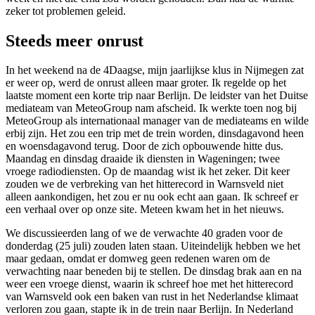
zeker tot problemen geleid.
Steeds meer onrust
In het weekend na de 4Daagse, mijn jaarlijkse klus in Nijmegen zat
er weer op, werd de onrust alleen maar groter. Ik regelde op het
laatste moment een korte trip naar Berlijn. De leidster van het Duitse
mediateam van MeteoGroup nam afscheid. Ik werkte toen nog bij
MeteoGroup als internationaal manager van de mediateams en wilde
erbij zijn. Het zou een trip met de trein worden, dinsdagavond heen
en woensdagavond terug. Door de zich opbouwende hitte dus.
Maandag en dinsdag draaide ik diensten in Wageningen; twee
vroege radiodiensten. Op de maandag wist ik het zeker. Dit keer
zouden we de verbreking van het hitterecord in Warnsveld niet
alleen aankondigen, het zou er nu ook echt aan gaan. Ik schreef er
een verhaal over op onze site. Meteen kwam het in het nieuws.
We discussieerden lang of we de verwachte 40 graden voor de
donderdag (25 juli) zouden laten staan. Uiteindelijk hebben we het
maar gedaan, omdat er domweg geen redenen waren om de
verwachting naar beneden bij te stellen. De dinsdag brak aan en na
weer een vroege dienst, waarin ik schreef hoe met het hitterecord
van Warnsveld ook een baken van rust in het Nederlandse klimaat
verloren zou gaan, stapte ik in de trein naar Berlijn. In Nederland