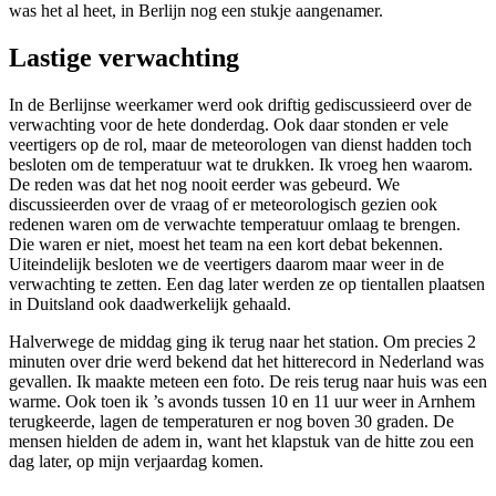
was het al heet, in Berlijn nog een stukje aangenamer.
Lastige verwachting
In de Berlijnse weerkamer werd ook driftig gediscussieerd over de
verwachting voor de hete donderdag. Ook daar stonden er vele
veertigers op de rol, maar de meteorologen van dienst hadden toch
besloten om de temperatuur wat te drukken. Ik vroeg hen waarom.
De reden was dat het nog nooit eerder was gebeurd. We
discussieerden over de vraag of er meteorologisch gezien ook
redenen waren om de verwachte temperatuur omlaag te brengen.
Die waren er niet, moest het team na een kort debat bekennen.
Uiteindelijk besloten we de veertigers daarom maar weer in de
verwachting te zetten. Een dag later werden ze op tientallen plaatsen
in Duitsland ook daadwerkelijk gehaald.
Halverwege de middag ging ik terug naar het station. Om precies 2
minuten over drie werd bekend dat het hitterecord in Nederland was
gevallen. Ik maakte meteen een foto. De reis terug naar huis was een
warme. Ook toen ik ’s avonds tussen 10 en 11 uur weer in Arnhem
terugkeerde, lagen de temperaturen er nog boven 30 graden. De
mensen hielden de adem in, want het klapstuk van de hitte zou een
dag later, op mijn verjaardag komen.