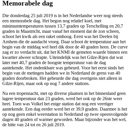
Memorabele dag
Die donderdag 25 juli 2019 is in het Nederlandse weer nog steeds
een memorabele dag. Het begon nog relatief koel, met
minimumtemperaturen tussen 13,7 graden op Terschelling en 20,7
graden in Maastricht, maar vanaf het moment dat de zon scheen,
schoot het kwik als een raket omhoog. Eerst was het Deelen bij
Arnhem die de aandacht vroeg. Daar schoot de temperatuur aan het
begin van de middag wel heel dik door de 40 graden heen. De curve
zag er zo verdacht uit, dat het KNMI de gemeten waarde binnen een
kwartier alweer schrapte. Uiteindelijk was het Gilze-Rijen dat wat
later met 40,7 graden de hoogste temperatuur van de dag
aantekende. Het ondenkbare was gebeurd. Voor het eerst sinds het
begin van de metingen hadden we in Nederland de grens van 40
graden doorbroken. Het gebeurde die dag overigens niet alleen in
Gilze-Rijen, maar ook op nog 7 andere stations.
Na een tropennacht, met op diverse plaatsen in het binnenland geen
lagere temperatuur dan 23 graden, werd het ook op de 26ste weer
heet. Toen was Volkel het enige station dat nog een veertiger
aantekende. Een dag eerder werd het er 39,9 graden. Daarmee is het
op nog geen enkel weerstation in Nederland op twee opeenvolgende
dagen 40 graden of warmer geworden. Maar bijzonder was het wel,
de hitte van 24 tot en 26 juli 2019.