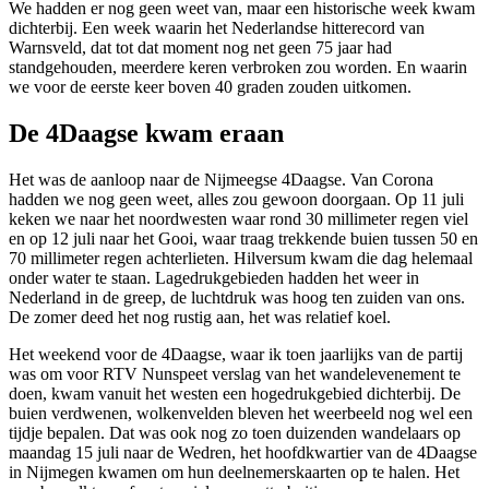
We hadden er nog geen weet van, maar een historische week kwam
dichterbij. Een week waarin het Nederlandse hitterecord van
Warnsveld, dat tot dat moment nog net geen 75 jaar had
standgehouden, meerdere keren verbroken zou worden. En waarin
we voor de eerste keer boven 40 graden zouden uitkomen.
De 4Daagse kwam eraan
Het was de aanloop naar de Nijmeegse 4Daagse. Van Corona
hadden we nog geen weet, alles zou gewoon doorgaan. Op 11 juli
keken we naar het noordwesten waar rond 30 millimeter regen viel
en op 12 juli naar het Gooi, waar traag trekkende buien tussen 50 en
70 millimeter regen achterlieten. Hilversum kwam die dag helemaal
onder water te staan. Lagedrukgebieden hadden het weer in
Nederland in de greep, de luchtdruk was hoog ten zuiden van ons.
De zomer deed het nog rustig aan, het was relatief koel.
Het weekend voor de 4Daagse, waar ik toen jaarlijks van de partij
was om voor RTV Nunspeet verslag van het wandelevenement te
doen, kwam vanuit het westen een hogedrukgebied dichterbij. De
buien verdwenen, wolkenvelden bleven het weerbeeld nog wel een
tijdje bepalen. Dat was ook nog zo toen duizenden wandelaars op
maandag 15 juli naar de Wedren, het hoofdkwartier van de 4Daagse
in Nijmegen kwamen om hun deelnemerskaarten op te halen. Het