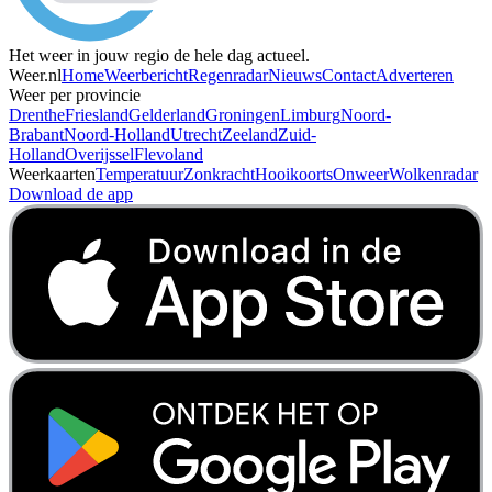
Het weer in jouw regio de hele dag actueel.
Weer.nl
Home
Weerbericht
Regenradar
Nieuws
Contact
Adverteren
Weer per provincie
Drenthe
Friesland
Gelderland
Groningen
Limburg
Noord-
Brabant
Noord-Holland
Utrecht
Zeeland
Zuid-
Holland
Overijssel
Flevoland
Weerkaarten
Temperatuur
Zonkracht
Hooikoorts
Onweer
Wolkenradar
Download de app