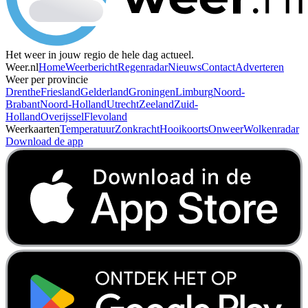
Het weer in jouw regio de hele dag actueel.
Weer.nl
Home
Weerbericht
Regenradar
Nieuws
Contact
Adverteren
Weer per provincie
Drenthe
Friesland
Gelderland
Groningen
Limburg
Noord-
Brabant
Noord-Holland
Utrecht
Zeeland
Zuid-
Holland
Overijssel
Flevoland
Weerkaarten
Temperatuur
Zonkracht
Hooikoorts
Onweer
Wolkenradar
Download de app