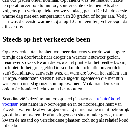
dan 0,3 graden onder normaal. Opvallend was het relatief vlakke
temperatuurverloop tot nu toe, zonder echte extremen. Als alles
volgens plan verloopt, tekenen we vandaag pas in De Bilt de eerste
warme dag met een temperatuur van 20 graden of hoger aan. Vorig
jaar was die eerste warme dag al op 12 april een feit, vel vroeger dan
dit jaar dus.
Steeds op het verkeerde been
Op de weerkaarten hebben we meer dan eens voor de wat langere
termijn een doorbraak naar droger en warmer lenteweer gezien,
maar evenzo vaak kwam die er, als het puntje bij het paaltje kwam,
toch niet. In het grensgebied tussen koude lucht, die boven (delen
van) Scandinavië aanwezig was, en warmere boven het zuiden van
Europa, ontstonden steeds nieuwe lagedrukgebieden die met hun
wolken en neerslag onze kant op kwamen. Vaak brachten ze ons
ook in de koudere lucht vanuit het noorden.
Scandinavië beleeft tot nu toe op veel plaatsen een
relatief koud
voorjaar
. Met name in Noorwegen en in de noordelijke helft van
Zweden waren de afwijkingen omlaag in met name maart behoorlijk
groot. In april waren de afwijkingen een stuk minder groot, maar
kwam de maand op verscheidene plaatsen toch nog als relatief koud
uit de bus.