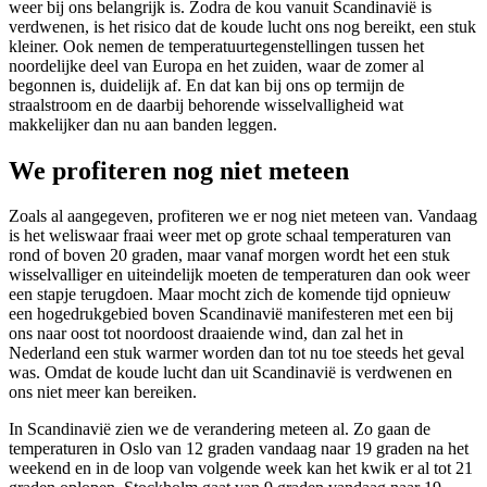
weer bij ons belangrijk is. Zodra de kou vanuit Scandinavië is
verdwenen, is het risico dat de koude lucht ons nog bereikt, een stuk
kleiner. Ook nemen de temperatuurtegenstellingen tussen het
noordelijke deel van Europa en het zuiden, waar de zomer al
begonnen is, duidelijk af. En dat kan bij ons op termijn de
straalstroom en de daarbij behorende wisselvalligheid wat
makkelijker dan nu aan banden leggen.
We profiteren nog niet meteen
Zoals al aangegeven, profiteren we er nog niet meteen van. Vandaag
is het weliswaar fraai weer met op grote schaal temperaturen van
rond of boven 20 graden, maar vanaf morgen wordt het een stuk
wisselvalliger en uiteindelijk moeten de temperaturen dan ook weer
een stapje terugdoen. Maar mocht zich de komende tijd opnieuw
een hogedrukgebied boven Scandinavië manifesteren met een bij
ons naar oost tot noordoost draaiende wind, dan zal het in
Nederland een stuk warmer worden dan tot nu toe steeds het geval
was. Omdat de koude lucht dan uit Scandinavië is verdwenen en
ons niet meer kan bereiken.
In Scandinavië zien we de verandering meteen al. Zo gaan de
temperaturen in Oslo van 12 graden vandaag naar 19 graden na het
weekend en in de loop van volgende week kan het kwik er al tot 21