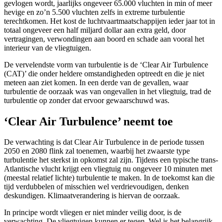
gevlogen wordt, jaarlijks ongeveer 65.000 vluchten in min of meer
hevige en zo’n 5.500 vluchten zelfs in extreme turbulentie
terechtkomen. Het kost de luchtvaartmaatschappijen ieder jaar tot in
totaal ongeveer een half miljard dollar aan extra geld, door
vertragingen, verwondingen aan boord en schade aan vooral het
interieur van de vliegtuigen.
De vervelendste vorm van turbulentie is de ‘Clear Air Turbulence
(CAT)’ die onder heldere omstandigheden optreedt en die je niet
meteen aan ziet komen. In een derde van de gevallen, waar
turbulentie de oorzaak was van ongevallen in het vliegtuig, trad de
turbulentie op zonder dat ervoor gewaarschuwd was.
‘Clear Air Turbulence’ neemt toe
De verwachting is dat Clear Air Turbulence in de periode tussen
2050 en 2080 flink zal toenemen, waarbij het zwaarste type
turbulentie het sterkst in opkomst zal zijn. Tijdens een typische trans-
Atlantische vlucht krijgt een vliegtuig nu ongeveer 10 minuten met
(meestal relatief lichte) turbulentie te maken. In de toekomst kan die
tijd verdubbelen of misschien wel verdrievoudigen, denken
deskundigen. Klimaatverandering is hiervan de oorzaak.
In principe wordt vliegen er niet minder veilig door, is de
verwachting. De vliegtuigen kunnen er tegen. Wel is het belangrijk