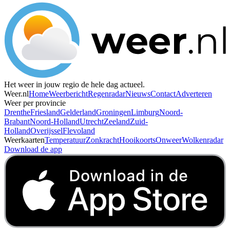
Het weer in jouw regio de hele dag actueel.
Weer.nl
Home
Weerbericht
Regenradar
Nieuws
Contact
Adverteren
Weer per provincie
Drenthe
Friesland
Gelderland
Groningen
Limburg
Noord-
Brabant
Noord-Holland
Utrecht
Zeeland
Zuid-
Holland
Overijssel
Flevoland
Weerkaarten
Temperatuur
Zonkracht
Hooikoorts
Onweer
Wolkenradar
Download de app