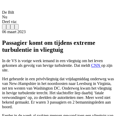
De Bilt
Nu
Deel via:
06 maart 2023
Passagier komt om tijdens extreme
turbulentie in vliegtuig
In de VS is vorige week iemand in een vliegtuig om het leven
gekomen als gevolg van hevige turbulentie. Dat meldt
CNN
op zijn
site.
Het gebeurde in een privévliegtuig dat vrijdagmiddag onderweg was
van New-Hampshire in het noordoosten naar Leesburg in Virginia,
net ten westen van Washington DC. Onderweg kwam het vliegtuig
in hevige turbulentie terecht. Het slachtoffer liep daarbij ‘fatale
verwondingen’ op, zo deelden de autoriteiten mee. Meer werd niet
bekend gemaakt. Er waren 3 passagiers en 2 bemanningsleden aan
boord.
Eerder in de week al raakten mensen gewond toen een vliegtuig van