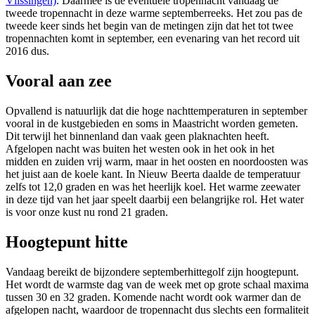
Vlissingen)
. Daarmee is de eventuele tropennacht vandaag de
tweede tropennacht in deze warme septemberreeks. Het zou pas de
tweede keer sinds het begin van de metingen zijn dat het tot twee
tropennachten komt in september, een evenaring van het record uit
2016 dus.
Vooral aan zee
Opvallend is natuurlijk dat die hoge nachttemperaturen in september
vooral in de kustgebieden en soms in Maastricht worden gemeten.
Dit terwijl het binnenland dan vaak geen plaknachten heeft.
Afgelopen nacht was buiten het westen ook in het ook in het
midden en zuiden vrij warm, maar in het oosten en noordoosten was
het juist aan de koele kant
. In Nieuw Beerta daalde de temperatuur
zelfs tot 12,0 graden en was het heerlijk koel. Het warme zeewater
in deze tijd van het jaar speelt daarbij een belangrijke rol. Het water
is voor onze kust nu rond 21 graden.
Hoogtepunt hitte
Vandaag bereikt de bijzondere septemberhittegolf zijn hoogtepunt.
Het wordt de warmste dag van de week met op grote schaal maxima
tussen 30 en 32 graden. Komende nacht wordt ook warmer dan de
afgelopen nacht, waardoor de tropennacht dus slechts een formaliteit