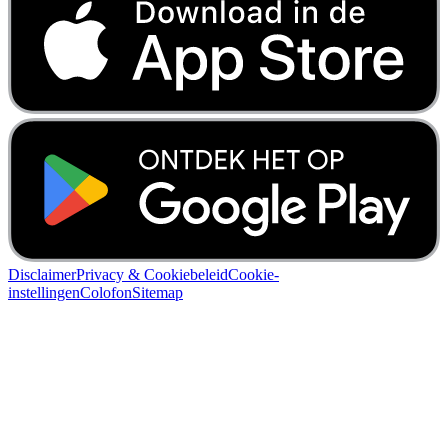
Disclaimer
Privacy & Cookiebeleid
Cookie-
instellingen
Colofon
Sitemap