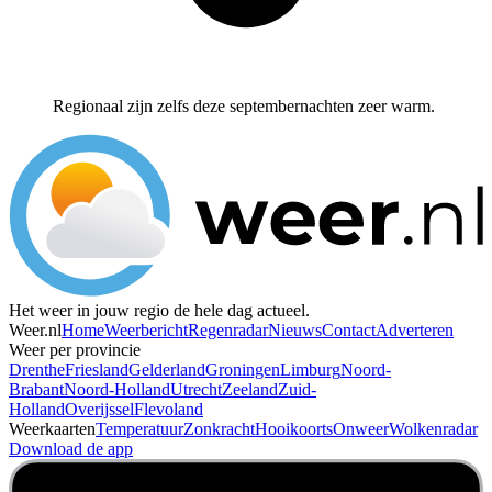
Regionaal zijn zelfs deze septembernachten zeer warm.
Het weer in jouw regio de hele dag actueel.
Weer.nl
Home
Weerbericht
Regenradar
Nieuws
Contact
Adverteren
Weer per provincie
Drenthe
Friesland
Gelderland
Groningen
Limburg
Noord-
Brabant
Noord-Holland
Utrecht
Zeeland
Zuid-
Holland
Overijssel
Flevoland
Weerkaarten
Temperatuur
Zonkracht
Hooikoorts
Onweer
Wolkenradar
Download de app