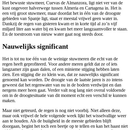
Het bewuste stuwmeer, Cuevas de Almanzora, ligt niet ver van de
kust ongeveer halverwege tussen Almeria en Cartagena in. Het is
een vrij groot stuwmeer, maar doordat het in één van de droogste
gebieden van Spanje ligt, staat er meestal vrijwel geen water in.
Dankzij de regen van gisteren kwam er in korte tijd al zo’n vijf
miljard liter aan water bij en kwam het meer langzaamvoller te staan.
En de toestroom van nieuw water gaat nog steeds door.
Nauwelijks significant
Het is tot nu toe één van de weinige stuwmeren die echt van de
regen heeft geprofiteerd. Voor andere meren geldt dat ze of iets
langzamer zijn gaan dalen, of een minieme stijging hebben laten
zien. Een stijging die zo klein was, dat ze nauwelijks significant
genoemd kan worden. De droogte van de laatste jaren is zo intens
geweest dat het regenwater van nu in de bodem verdwijnt en dan
nergens meer heen gaat. Verder valt nog lang niet overal voldoende
om in de droogtesituatie van dit moment echt een verschil te kunnen
maken.
Maar niet getreurd, de regen is nog niet voorbij. Niet alleen deze,
maar ook vrijwel de hele volgende week lijkt het wisselvallige weer
aan te houden. Als de buiigheid in de meeste gebieden blijft
doorgaan, begint het toch een beetje op te tellen en kan het haast niet