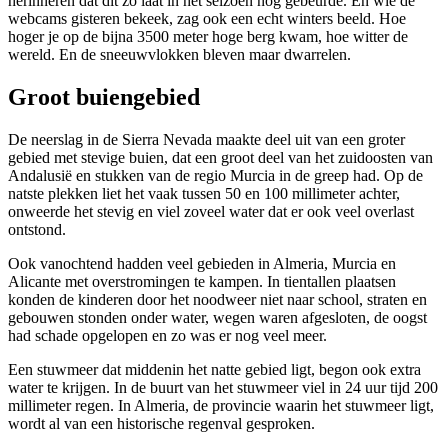
herinneren dat dit zo laat in het seizoen nog gebeurde. En wie de
webcams gisteren bekeek, zag ook een echt winters beeld. Hoe
hoger je op de bijna 3500 meter hoge berg kwam, hoe witter de
wereld. En de sneeuwvlokken bleven maar dwarrelen.
Groot buiengebied
De neerslag in de Sierra Nevada maakte deel uit van een groter
gebied met stevige buien, dat een groot deel van het zuidoosten van
Andalusië en stukken van de regio Murcia in de greep had. Op de
natste plekken liet het vaak tussen 50 en 100 millimeter achter,
onweerde het stevig en viel zoveel water dat er ook veel overlast
ontstond.
Ook vanochtend hadden veel gebieden in Almeria, Murcia en
Alicante met overstromingen te kampen. In tientallen plaatsen
konden de kinderen door het noodweer niet naar school, straten en
gebouwen stonden onder water, wegen waren afgesloten, de oogst
had schade opgelopen en zo was er nog veel meer.
Een stuwmeer dat middenin het natte gebied ligt, begon ook extra
water te krijgen. In de buurt van het stuwmeer viel in 24 uur tijd 200
millimeter regen. In Almeria, de provincie waarin het stuwmeer ligt,
wordt al van een historische regenval gesproken.