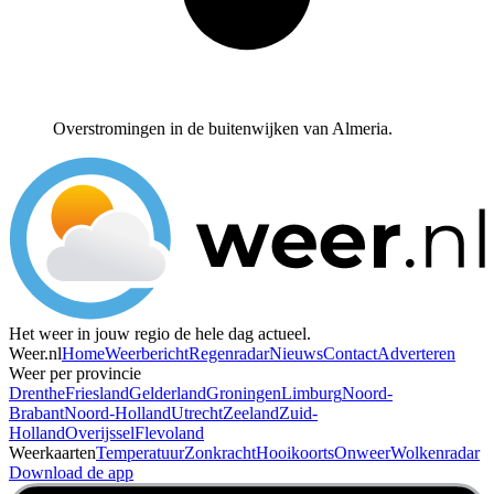
Overstromingen in de buitenwijken van Almeria.
Het weer in jouw regio de hele dag actueel.
Weer.nl
Home
Weerbericht
Regenradar
Nieuws
Contact
Adverteren
Weer per provincie
Drenthe
Friesland
Gelderland
Groningen
Limburg
Noord-
Brabant
Noord-Holland
Utrecht
Zeeland
Zuid-
Holland
Overijssel
Flevoland
Weerkaarten
Temperatuur
Zonkracht
Hooikoorts
Onweer
Wolkenradar
Download de app