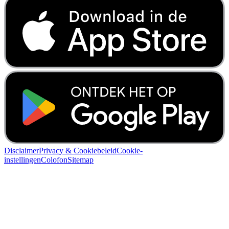
Disclaimer
Privacy & Cookiebeleid
Cookie-
instellingen
Colofon
Sitemap