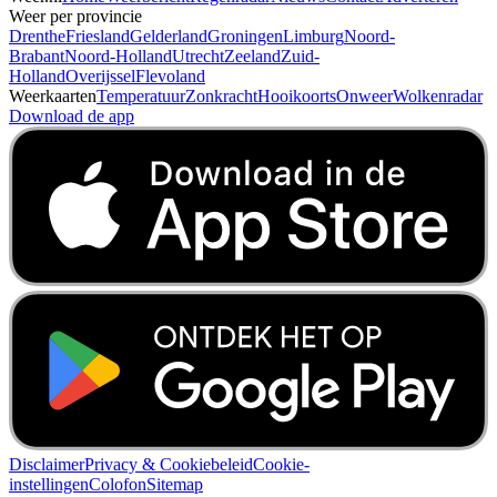
Weer per provincie
Drenthe
Friesland
Gelderland
Groningen
Limburg
Noord-
Brabant
Noord-Holland
Utrecht
Zeeland
Zuid-
Holland
Overijssel
Flevoland
Weerkaarten
Temperatuur
Zonkracht
Hooikoorts
Onweer
Wolkenradar
Download de app
Disclaimer
Privacy & Cookiebeleid
Cookie-
instellingen
Colofon
Sitemap