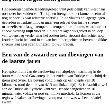
Het eerdergenoemde lagedrukgebied trekt geleidelijk van west naar
oost over het zuiden van Turkije en brengt ook het komende etmaal
nog behoorlijk wat winterse neerslag. In de vlaktes en lagergelegen
gebieden in Turkije ligt dan maar een relatief dun laagje sneeuw,
maar zelfs zo’n laagje tempert de temperatuuropbouw, waardoor het
er ook overdag blijft vriezen. En als het lagedrukgebied in de loop
van woensdag verder naar het oosten trekt, stroomt daarachter nog
koudere lucht het land in en kan het in berggebieden boven de dikke
sneeuwlaag zeer streng vriezen, tot -20 graden.
Een van de zwaardere aardbevingen van
de laatste jaren
Het epicentrum van de aardbeving van afgelopen nacht lag in de
buurt van de stad Gaziantep, in het zuiden van Turkije en dichtbij de
grens met Syrië. De beving vond plaats op een diepte van 18
kilometer, rond de klok van 4:15 uur (lokale tijd). Er is daarbij zowel
aan de Turkse als Syrische kant veel schade aangericht en 10
minuten later volgde er nog een flinke naschok. Er komen in die
regio wel vaker aardbevingen voor, maar dit was wel een relatief
zware.