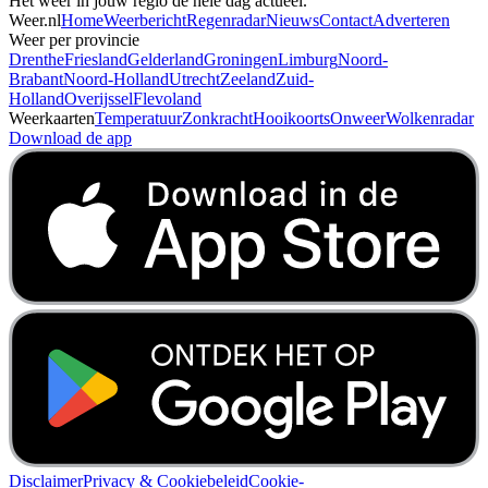
Het weer in jouw regio de hele dag actueel.
Weer.nl
Home
Weerbericht
Regenradar
Nieuws
Contact
Adverteren
Weer per provincie
Drenthe
Friesland
Gelderland
Groningen
Limburg
Noord-
Brabant
Noord-Holland
Utrecht
Zeeland
Zuid-
Holland
Overijssel
Flevoland
Weerkaarten
Temperatuur
Zonkracht
Hooikoorts
Onweer
Wolkenradar
Download de app
Disclaimer
Privacy & Cookiebeleid
Cookie-