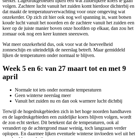
sterker. Lagedrukgebieden lijken een wat zuidelijkere koers te gaan
volgen. Zachtere lucht vanuit het zuiden komt hierdoor dichterbij en
dat maakt de temperatuurverwachting voor onze omgeving wat
onzekerder. Op zich zit hier ook nog wel spanning in, want botsen
koude lucht vanuit het noorden en de zachtere vanuit het zuiden een
keer op de juiste manier boven onze hoofden op elkaar, dan zou het
zomaar ook nog een keer kunnen sneeuwen.
Wat meer onzekerheid dus, ook voor wat de hoeveelheid
zonneschijn en uiteindelijk de neerslag betreft. Maar gemiddeld
lijken de temperaturen onder normaal te blijven.
Week 5 en 6: van 27 maart tot en met 9
april
Normale tot iets onder normale temperaturen
Geen winterse neerslag meer
Vanuit het zuiden nu en dan ook warmere lucht dichtbij
Terwijl de hogedrukgebieden zich in het hoge noorden handhaven
en de lagedrukgebieden een zuidelijke koers blijven volgen, wordt
de zon echt sterker. Dit betekent dat de temperaturen, ook al
verandert op de achtergrond maar weinig, toch langzaam verder
oplopen. En daarmee lijken eventuele winterse invloeden wel uit het