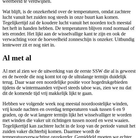
weerbeeld te verdwijnen.
Wat blijft, is de onzekerheid over de temperaturen, omdat zachtere
lucht vanuit het zuiden nog steeds in onze buurt kan komen.
Tegelijkertijd zal de koudere lucht vanuit het noorden toch meestal
het heft in handen hebben. De temperaturen blijven rond normaal of
iets eronder. Het lijkt aan de wisselvallige kant te zijn en ook de
verwachting voor de hoeveelheid zonneschijn is onzeker. Uitbundig
lenteweer zit er nog niet in.
Al met al
Al met al zien we de uitwerking van de eerste SSW die al is geweest
en de tweede die nog komt tot op de ultralange termijn duidelijk
terug. Daar waar een noordelijke positie voor hogedrukgebieden
tijdens de wintermaanden vrijwel steeds taboe was, zien we nu dat
dit de komende tijd vrij makkelijk lijkt te gaan.
Hebben we volgende week nog meestal noordoostelijke winden,
vrij koude nachten en overdag temperaturen vaak tussen 6 en 9
graden, op de wat langere termijn lijkt het wisselvalliger te worden
met winden die vaker uit richtingen tussen noord en west waaien.
Tegelijkertijd kan zachtere lucht in de loop van de periode vanuit het
zuiden vaker dichterbij komen. Daarmee wordt de
temperatuurverwachting onzekerder. Gemiddeld moeten we echter