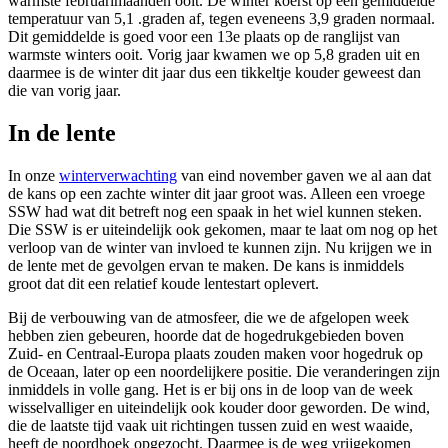
warmste februarimaanden ooit. De winter koerst op een gemiddelde
temperatuur van 5,1 .graden af, tegen eveneens 3,9 graden normaal.
Dit gemiddelde is goed voor een 13e plaats op de ranglijst van
warmste winters ooit. Vorig jaar kwamen we op 5,8 graden uit en
daarmee is de winter dit jaar dus een tikkeltje kouder geweest dan
die van vorig jaar.
In de lente
In onze
winterverwachting
van eind november gaven we al aan dat
de kans op een zachte winter dit jaar groot was. Alleen een vroege
SSW had wat dit betreft nog een spaak in het wiel kunnen steken.
Die SSW is er uiteindelijk ook gekomen, maar te laat om nog op het
verloop van de winter van invloed te kunnen zijn. Nu krijgen we in
de lente met de gevolgen ervan te maken. De kans is inmiddels
groot dat dit een relatief koude lentestart oplevert.
Bij de verbouwing van de atmosfeer, die we de afgelopen week
hebben zien gebeuren, hoorde dat de hogedrukgebieden boven
Zuid- en Centraal-Europa plaats zouden maken voor hogedruk op
de Oceaan, later op een noordelijkere positie. Die veranderingen zijn
inmiddels in volle gang. Het is er bij ons in de loop van de week
wisselvalliger en uiteindelijk ook kouder door geworden. De wind,
die de laatste tijd vaak uit richtingen tussen zuid en west waaide,
heeft de noordhoek opgezocht. Daarmee is de weg vrijgekomen