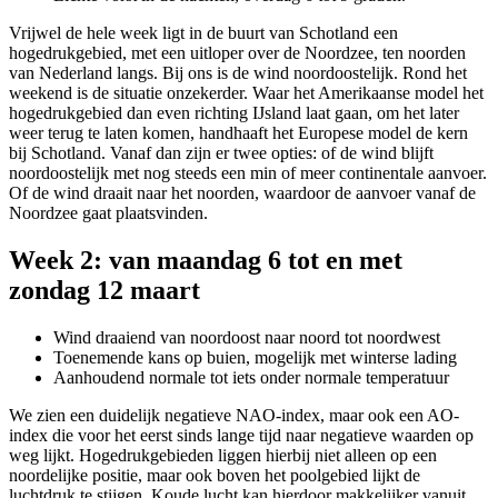
Vrijwel de hele week ligt in de buurt van Schotland een
hogedrukgebied, met een uitloper over de Noordzee, ten noorden
van Nederland langs. Bij ons is de wind noordoostelijk. Rond het
weekend is de situatie onzekerder. Waar het Amerikaanse model het
hogedrukgebied dan even richting IJsland laat gaan, om het later
weer terug te laten komen, handhaaft het Europese model de kern
bij Schotland. Vanaf dan zijn er twee opties: of de wind blijft
noordoostelijk met nog steeds een min of meer continentale aanvoer.
Of de wind draait naar het noorden, waardoor de aanvoer vanaf de
Noordzee gaat plaatsvinden.
Week 2: van maandag 6 tot en met
zondag 12 maart
Wind draaiend van noordoost naar noord tot noordwest
Toenemende kans op buien, mogelijk met winterse lading
Aanhoudend normale tot iets onder normale temperatuur
We zien een duidelijk negatieve NAO-index, maar ook een AO-
index die voor het eerst sinds lange tijd naar negatieve waarden op
weg lijkt. Hogedrukgebieden liggen hierbij niet alleen op een
noordelijke positie, maar ook boven het poolgebied lijkt de
luchtdruk te stijgen. Koude lucht kan hierdoor makkelijker vanuit