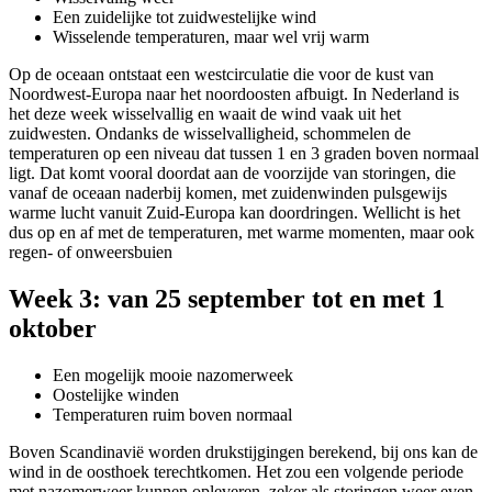
Een zuidelijke tot zuidwestelijke wind
Wisselende temperaturen, maar wel vrij warm
Op de oceaan ontstaat een westcirculatie die voor de kust van
Noordwest-Europa naar het noordoosten afbuigt. In Nederland is
het deze week wisselvallig en waait de wind vaak uit het
zuidwesten. Ondanks de wisselvalligheid, schommelen de
temperaturen op een niveau dat tussen 1 en 3 graden boven normaal
ligt. Dat komt vooral doordat aan de voorzijde van storingen, die
vanaf de oceaan naderbij komen, met zuidenwinden pulsgewijs
warme lucht vanuit Zuid-Europa kan doordringen. Wellicht is het
dus op en af met de temperaturen, met warme momenten, maar ook
regen- of onweersbuien
Week 3: van 25 september tot en met 1
oktober
Een mogelijk mooie nazomerweek
Oostelijke winden
Temperaturen ruim boven normaal
Boven Scandinavië worden drukstijgingen berekend, bij ons kan de
wind in de oosthoek terechtkomen. Het zou een volgende periode
met nazomerweer kunnen opleveren, zeker als storingen weer even