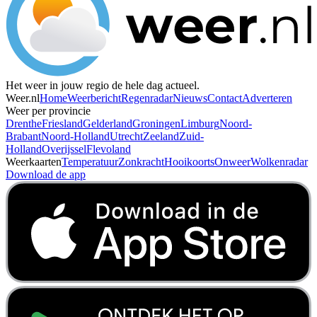
Het weer in jouw regio de hele dag actueel.
Weer.nl
Home
Weerbericht
Regenradar
Nieuws
Contact
Adverteren
Weer per provincie
Drenthe
Friesland
Gelderland
Groningen
Limburg
Noord-
Brabant
Noord-Holland
Utrecht
Zeeland
Zuid-
Holland
Overijssel
Flevoland
Weerkaarten
Temperatuur
Zonkracht
Hooikoorts
Onweer
Wolkenradar
Download de app