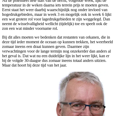
Na de potentieel hete start van de herfst, volgende week, lijkt de
temperatuur in de weken daarna iets terrein prijs te moeten geven.
Eerst staat het weer daarbij waarschijnlijk nog onder invloed van
hogedrukgebieden, maar in week 3 en mogelijk ook in week 6 lijkt
een wat grotere rol voor lagedrukgebieden te zijn weggelegd. Dan
neemt de wisselvalligheid wellicht (tijdelijk) toe en speelt ook de
zon een wat minder voorname rol.
Bij dit alles moeten we bedenken dat restanten van orkanen, die in
deze tijd ieder moment de oceaan op kunnen trekken, het weerbeeld
zomaar ineens een draai kunnen geven. Daarmee zijn
verwachtingen voor de lange termijn nog onzekerder dan anders al
het geval is. Dat wat nu een duidelijke lijn in het weer lijkt, kan er
bij de volgde 30-daagse dus zomaar ineens totaal anders uitzien.
Maar dat hoort bij deze tijd van het jaar.