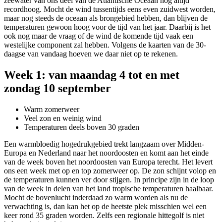
zeewater van ons deel van de Atlantische Oceaan nog altijd
recordhoog. Mocht de wind tussentijds eens even zuidwest worden,
maar nog steeds de oceaan als brongebied hebben, dan blijven de
temperaturen gewoon hoog voor de tijd van het jaar. Daarbij is het
ook nog maar de vraag of de wind de komende tijd vaak een
westelijke component zal hebben. Volgens de kaarten van de 30-
daagse van vandaag hoeven we daar niet op te rekenen.
Week 1: van maandag 4 tot en met
zondag 10 september
Warm zomerweer
Veel zon en weinig wind
Temperaturen deels boven 30 graden
Een warmbloedig hogedrukgebied trekt langzaam over Midden-
Europa en Nederland naar het noordoosten en komt aan het einde
van de week boven het noordoosten van Europa terecht. Het levert
ons een week met op en top zomerweer op. De zon schijnt volop en
de temperaturen kunnen ver door stijgen. In principe zijn in de loop
van de week in delen van het land tropische temperaturen haalbaar.
Mocht de bovenlucht inderdaad zo warm worden als nu de
verwachting is, dan kan het op de heetste plek misschien wel een
keer rond 35 graden worden. Zelfs een regionale hittegolf is niet