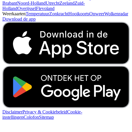
Brabant
Noord-Holland
Utrecht
Zeeland
Zuid-
Holland
Overijssel
Flevoland
Weerkaarten
Temperatuur
Zonkracht
Hooikoorts
Onweer
Wolkenradar
Download de app
Disclaimer
Privacy & Cookiebeleid
Cookie-
instellingen
Colofon
Sitemap