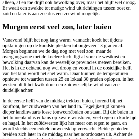
alleen, af en toe drijft ook bewolking over, maar het blijft wel droog.
Er waait een zwakke tot matige wind uit richtingen tussen oost en
zuid en later is aan zee dus een zeewind mogelijk.
Morgen eerst veel zon, later buien
Vanavond blijft het nog lang warm, vannacht koelt het tijdens
opklaringen op de koudste plekken tot ongeveer 13 graden af.
Morgen beginnen we de dag nog met veel zon, maar de
overgangszone met de koelere lucht ligt al voor de westkust en
bewolking daarvan kan de westelijke provincies meteen bereiken.
Het is in de ochtend nog wel droog en vooral in de oostelijke helft
van het land wordt het snel warm. Daar kunnen de temperaturen
opnieuw tot waarden tussen 25 en lokaal 30 graden oplopen, in het
westen blijft het kwik door een zuidwestelijke wind van zee
duidelijk achter.
In de eerste helft van de middag trekken buien, horend bij het
koufront, het zuidwesten van het land in. Tegelijkertijd kunnen
dieper landinwaarts losse (onweers)buien ontstaan. Bij die buien in
het binnenland is er kans op zware winstoten, veel regen in korte tijd
en hagel. In het zu8idwesten lijkt het meer om regen te gaan, en
wordt slechts een enkele onweersklap verwacht. Beide gebieden
breiden zich later in de middag naar het noordoosten uit. Achter de