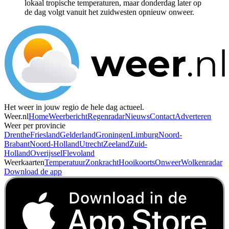
lokaal tropische temperaturen, maar donderdag later op
de dag volgt vanuit het zuidwesten opnieuw onweer.
Het weer in jouw regio de hele dag actueel.
Weer.nl
Home
Weerbericht
Regenradar
Nieuws
Contact
Adverteren
Weer per provincie
Drenthe
Friesland
Gelderland
Groningen
Limburg
Noord-
Brabant
Noord-Holland
Utrecht
Zeeland
Zuid-
Holland
Overijssel
Flevoland
Weerkaarten
Temperatuur
Zonkracht
Hooikoorts
Onweer
Wolkenradar
Download de app