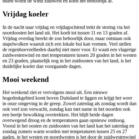
buien wordt de wind zuidwest en koelt het behoorlijk af.
Vrijdag koeler
In de nacht naar vrijdag en vrijdagochtend trekt de storing via het
noordoosten het land uit. Het koelt tot tussen 11 en 13 graden af.
Vrijdag overdag breekt de zon behoorlijk door, maar ontstaan ook
stapelwolken waaruit zich een lokale bui kan vormen. Veel stellen
de regenhoeveelheden daarbij niet meer voor. Er waait een vlagerige
zuidwestenwind en met temperaturen tussen 20 graden in het westen
en 23 graden, plaatselijk nog in het zuidoosten van het land, is het
duidelijke koeler dan voorgaande dagen.
Mooi weekend
Het weekend ziet er vervolgens mooi uit. Een nieuwe
hogedrukgebied komt boven Duitsland te liggen en krijgt het weer
in onze omgeving in de greep. Zowel zaterdag als zondag wordt dan
ook veel zon verwacht, zondag kan met name in het noorden ook
een beetje bewolking overtrekken. Het blijft beide dagen
overwegend droog en de temperaturen gaan opnieuw omhoog.
Vooral in het oosten en zuidoosten van het land kan het zaterdag en
zondag zomers warm worden met temperaturen tussen 25 en 27
gaden, in het westen en noordwesten is het door de zuidwestenwind