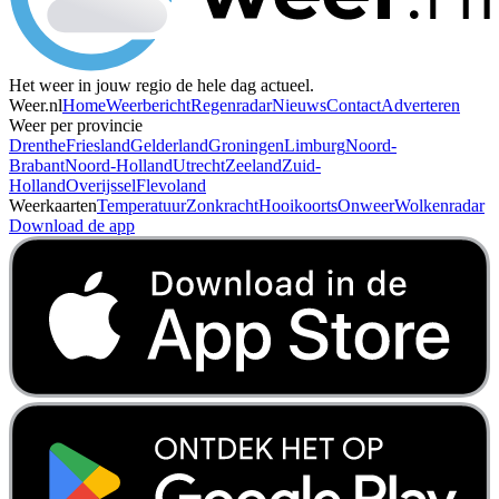
Het weer in jouw regio de hele dag actueel.
Weer.nl
Home
Weerbericht
Regenradar
Nieuws
Contact
Adverteren
Weer per provincie
Drenthe
Friesland
Gelderland
Groningen
Limburg
Noord-
Brabant
Noord-Holland
Utrecht
Zeeland
Zuid-
Holland
Overijssel
Flevoland
Weerkaarten
Temperatuur
Zonkracht
Hooikoorts
Onweer
Wolkenradar
Download de app