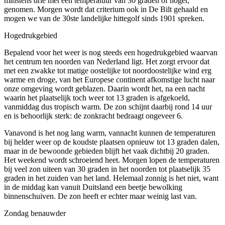
minstens drie met een temperatuur van 30 graden of hoger,
genomen. Morgen wordt dat criterium ook in De Bilt gehaald en
mogen we van de 30ste landelijke hittegolf sinds 1901 spreken.
Hogedrukgebied
Bepalend voor het weer is nog steeds een hogedrukgebied waarvan
het centrum ten noorden van Nederland ligt. Het zorgt ervoor dat
met een zwakke tot matige oostelijke tot noordoostelijke wind erg
warme en droge, van het Europese continent afkomstige lucht naar
onze omgeving wordt geblazen. Daarin wordt het, na een nacht
waarin het plaatselijk toch weer tot 13 graden is afgekoeld,
vanmiddag dus tropisch warm. De zon schijnt daarbij rond 14 uur
en is behoorlijk sterk: de zonkracht bedraagt ongeveer 6.
Vanavond is het nog lang warm, vannacht kunnen de temperaturen
bij helder weer op de koudste plaatsen opnieuw tot 13 graden dalen,
maar in de bewoonde gebieden blijft het vaak dichtbij 20 graden.
Het weekend wordt schroeiend heet. Morgen lopen de temperaturen
bij veel zon uiteen van 30 graden in het noorden tot plaatselijk 35
graden in het zuiden van het land. Helemaal zonnig is het niet, want
in de middag kan vanuit Duitsland een beetje bewolking
binnenschuiven. De zon heeft er echter maar weinig last van.
Zondag benauwder