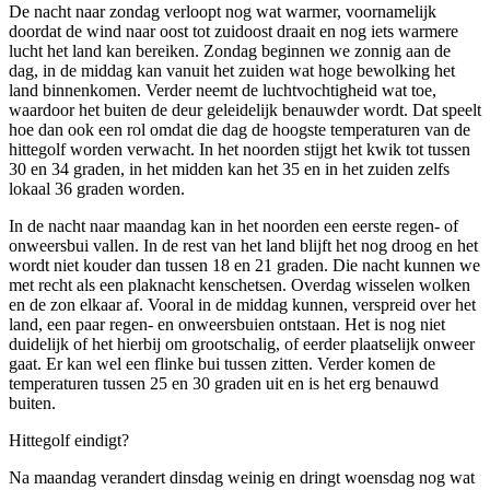
De nacht naar zondag verloopt nog wat warmer, voornamelijk
doordat de wind naar oost tot zuidoost draait en nog iets warmere
lucht het land kan bereiken. Zondag beginnen we zonnig aan de
dag, in de middag kan vanuit het zuiden wat hoge bewolking het
land binnenkomen. Verder neemt de luchtvochtigheid wat toe,
waardoor het buiten de deur geleidelijk benauwder wordt. Dat speelt
hoe dan ook een rol omdat die dag de hoogste temperaturen van de
hittegolf worden verwacht. In het noorden stijgt het kwik tot tussen
30 en 34 graden, in het midden kan het 35 en in het zuiden zelfs
lokaal 36 graden worden.
In de nacht naar maandag kan in het noorden een eerste regen- of
onweersbui vallen. In de rest van het land blijft het nog droog en het
wordt niet kouder dan tussen 18 en 21 graden. Die nacht kunnen we
met recht als een plaknacht kenschetsen. Overdag wisselen wolken
en de zon elkaar af. Vooral in de middag kunnen, verspreid over het
land, een paar regen- en onweersbuien ontstaan. Het is nog niet
duidelijk of het hierbij om grootschalig, of eerder plaatselijk onweer
gaat. Er kan wel een flinke bui tussen zitten. Verder komen de
temperaturen tussen 25 en 30 graden uit en is het erg benauwd
buiten.
Hittegolf eindigt?
Na maandag verandert dinsdag weinig en dringt woensdag nog wat