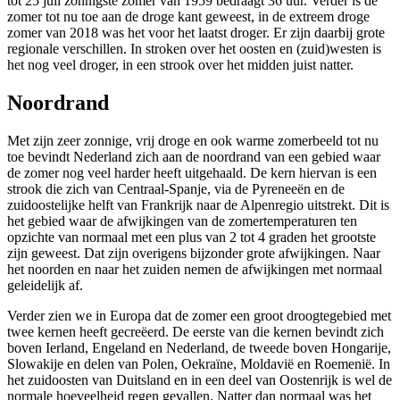
tot 25 juli zonnigste zomer van 1959 bedraagt 36 uur. Verder is de
zomer tot nu toe aan de droge kant geweest, in de extreem droge
zomer van 2018 was het voor het laatst droger. Er zijn daarbij grote
regionale verschillen. In stroken over het oosten en (zuid)westen is
het nog veel droger, in een strook over het midden juist natter.
Noordrand
Met zijn zeer zonnige, vrij droge en ook warme zomerbeeld tot nu
toe bevindt Nederland zich aan de noordrand van een gebied waar
de zomer nog veel harder heeft uitgehaald. De kern hiervan is een
strook die zich van Centraal-Spanje, via de Pyreneeën en de
zuidoostelijke helft van Frankrijk naar de Alpenregio uitstrekt. Dit is
het gebied waar de afwijkingen van de zomertemperaturen ten
opzichte van normaal met een plus van 2 tot 4 graden het grootste
zijn geweest. Dat zijn overigens bijzonder grote afwijkingen. Naar
het noorden en naar het zuiden nemen de afwijkingen met normaal
geleidelijk af.
Verder zien we in Europa dat de zomer een groot droogtegebied met
twee kernen heeft gecreëerd. De eerste van die kernen bevindt zich
boven Ierland, Engeland en Nederland, de tweede boven Hongarije,
Slowakije en delen van Polen, Oekraïne, Moldavië en Roemenië. In
het zuidoosten van Duitsland en in een deel van Oostenrijk is wel de
normale hoeveelheid regen gevallen. Natter dan normaal was het