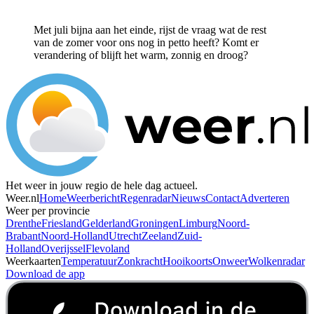
Met juli bijna aan het einde, rijst de vraag wat de rest
van de zomer voor ons nog in petto heeft? Komt er
verandering of blijft het warm, zonnig en droog?
Het weer in jouw regio de hele dag actueel.
Weer.nl
Home
Weerbericht
Regenradar
Nieuws
Contact
Adverteren
Weer per provincie
Drenthe
Friesland
Gelderland
Groningen
Limburg
Noord-
Brabant
Noord-Holland
Utrecht
Zeeland
Zuid-
Holland
Overijssel
Flevoland
Weerkaarten
Temperatuur
Zonkracht
Hooikoorts
Onweer
Wolkenradar
Download de app