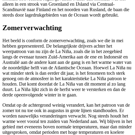
alleen in een strook van Groenland en IJsland via Centraal-
Scandinavië naar Finland en het noorden van Rusland, de baan die
steeds door lagedrukgebieden van de Oceaan wordt gebruikt.
Zomerverwachting
Het beeld is conform de zomerverwachting, zoals we die in mei
hebben gepresenteerd. De belangrijkste drijvers achter het
weerpatroon van nu zijn de La Niña, zoals die in het zeegebied
langs de evenaar tussen Zuid-Amerika aan de ene en Indonesië en
Australië aan de andere kant aan de gang is en het warme water van
de noordelijke helft van de Atlantische Oceaan. Hoewel La Niña nu
wat minder sterk is dan eerder dit jaar, is het fenomeen toch sterk
genoeg om de atmosfeer in het karakteristieke La Niña patroon te
houden. Dat komt doordat de La Niña van dit moment al zo lang
duurt. La Niña lijkt zich in de herfst weer te versterken en dan de
derde opeenvolgende winter in te gaan.
Omdat op de achtergrond weinig verandert, kan het patroon van de
zomer tot nu toe ook in augustus in grote lijnen standhouden. Er
worden nauwelijks veranderingen verwacht. Nog steeds houdt het
warme weer vooral ten zuiden van Nederland aan. Wij blijven in het
gebied met eveneens boven normale temperaturen, maar dan minder
uitgesproken, omdat perioden met hoge temperaturen en koelere