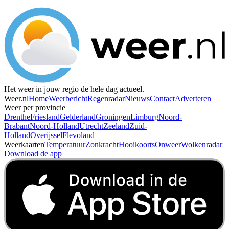
Het weer in jouw regio de hele dag actueel.
Weer.nl
Home
Weerbericht
Regenradar
Nieuws
Contact
Adverteren
Weer per provincie
Drenthe
Friesland
Gelderland
Groningen
Limburg
Noord-
Brabant
Noord-Holland
Utrecht
Zeeland
Zuid-
Holland
Overijssel
Flevoland
Weerkaarten
Temperatuur
Zonkracht
Hooikoorts
Onweer
Wolkenradar
Download de app