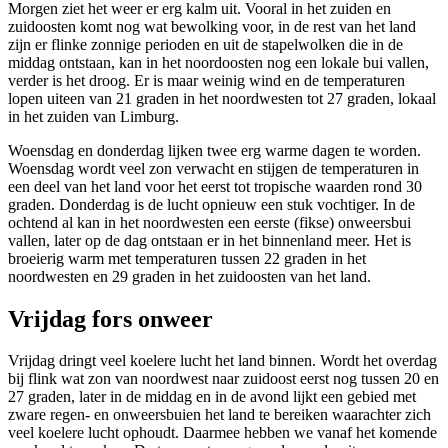
Morgen ziet het weer er erg kalm uit. Vooral in het zuiden en
zuidoosten komt nog wat bewolking voor, in de rest van het land
zijn er flinke zonnige perioden en uit de stapelwolken die in de
middag ontstaan, kan in het noordoosten nog een lokale bui vallen,
verder is het droog. Er is maar weinig wind en de temperaturen
lopen uiteen van 21 graden in het noordwesten tot 27 graden, lokaal
in het zuiden van Limburg.
Woensdag en donderdag lijken twee erg warme dagen te worden.
Woensdag wordt veel zon verwacht en stijgen de temperaturen in
een deel van het land voor het eerst tot tropische waarden rond 30
graden. Donderdag is de lucht opnieuw een stuk vochtiger. In de
ochtend al kan in het noordwesten een eerste (fikse) onweersbui
vallen, later op de dag ontstaan er in het binnenland meer. Het is
broeierig warm met temperaturen tussen 22 graden in het
noordwesten en 29 graden in het zuidoosten van het land.
Vrijdag fors onweer
Vrijdag dringt veel koelere lucht het land binnen. Wordt het overdag
bij flink wat zon van noordwest naar zuidoost eerst nog tussen 20 en
27 graden, later in de middag en in de avond lijkt een gebied met
zware regen- en onweersbuien het land te bereiken waarachter zich
veel koelere lucht ophoudt. Daarmee hebben we vanaf het komende