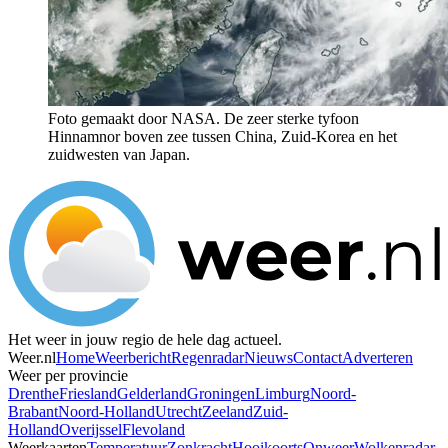
Foto gemaakt door NASA. De zeer sterke tyfoon
Hinnamnor boven zee tussen China, Zuid-Korea en het
zuidwesten van Japan.
Het weer in jouw regio de hele dag actueel.
Weer.nl
Home
Weerbericht
Regenradar
Nieuws
Contact
Adverteren
Weer per provincie
Drenthe
Friesland
Gelderland
Groningen
Limburg
Noord-
Brabant
Noord-Holland
Utrecht
Zeeland
Zuid-
Holland
Overijssel
Flevoland
Weerkaarten
Temperatuur
Zonkracht
Hooikoorts
Onweer
Wolkenradar