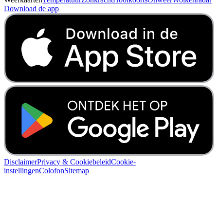
Download de app
Disclaimer
Privacy & Cookiebeleid
Cookie-
instellingen
Colofon
Sitemap