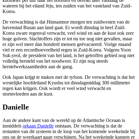
kilometer per uur naar het noorden en bereikt later vandaag de
wateren bij het eiland Jeju, ten zuiden van het vasteland van Zuid-
Korea.
De verwachting is dat Hinnamnor morgen ten zuidwesten van de
havenstad Busan aan land gaat. Er wordt dinsdag in heel Zuid-
Korea zware regenval verwacht, veel wind en aan de kust ook zeer
hoge golven. Slachtoffers zijn er tot nu toe nog niet gevallen, maar
er zijn wel meer dan honderd mensen geëvacueerd. Vorige maand
viel er een recordhoeveelheid regen in Zuid-Korea. Volgens Yoon
Suk-yeol, de president van het land, is het getroffen gebied nog niet
volledig hersteld van het noodweer. Er zijn nog steeds
herstelwerkzaamheden aan de gang.
Ook Japan krijgt te maken met de tyfoon. De verwachting is dat het
westelijke hoofdeiland Kyushu tot dinsdagmiddag 300 millimeter
regen kan krijgen. Ook wordt er veel wind verwacht en
stormvloeden aan de kust.
Danielle
Aan de andere kant van de wereld op de Atlantische Oceaan is
inmiddels
orkaan Danielle
ontstaan. De verwachting is dat de
restanten van dit systeem in de loop van het komende weekeinde bij
ons op de weerkaart gaan verschijnen. Na het weekeinde kunnen er