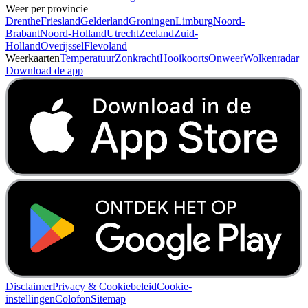
Weer per provincie
Drenthe
Friesland
Gelderland
Groningen
Limburg
Noord-
Brabant
Noord-Holland
Utrecht
Zeeland
Zuid-
Holland
Overijssel
Flevoland
Weerkaarten
Temperatuur
Zonkracht
Hooikoorts
Onweer
Wolkenradar
Download de app
Disclaimer
Privacy & Cookiebeleid
Cookie-
instellingen
Colofon
Sitemap