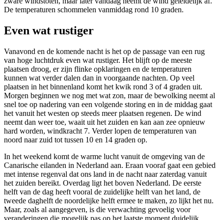
zware windstoten, maar later vandaag neemt de wind geleidelijk af.
De temperaturen schommelen vanmiddag rond 10 graden.
Even wat rustiger
Vanavond en de komende nacht is het op de passage van een rug
van hoge luchtdruk even wat rustiger. Het blijft op de meeste
plaatsen droog, er zijn flinke opklaringen en de temperaturen
kunnen wat verder dalen dan in voorgaande nachten. Op veel
plaatsen in het binnenland komt het kwik rond 3 of 4 graden uit.
Morgen beginnen we nog met wat zon, maar de bewolking neemt al
snel toe op nadering van een volgende storing en in de middag gaat
het vanuit het westen op steeds meer plaatsen regenen. De wind
neemt dan weer toe, waait uit het zuiden en kan aan zee opnieuw
hard worden, windkracht 7. Verder lopen de temperaturen van
noord naar zuid tot tussen 10 en 14 graden op.
In het weekend komt de warme lucht vanuit de omgeving van de
Canarische eilanden in Nederland aan. Eraan vooraf gaat een gebied
met intense regenval dat ons land in de nacht naar zaterdag vanuit
het zuiden bereikt. Overdag ligt het boven Nederland. De eerste
helft van de dag heeft vooral de zuidelijke helft van het land, de
tweede daghelft de noordelijke helft ermee te maken, zo lijkt het nu.
Maar, zoals al aangegeven, is die verwachting gevoelig voor
veranderingen die mogelijk pas op het laatste moment duidelijk