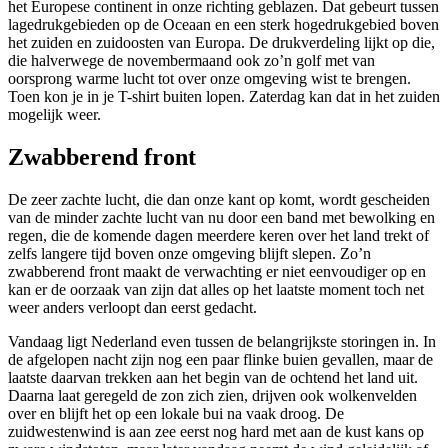
het Europese continent in onze richting geblazen. Dat gebeurt tussen
lagedrukgebieden op de Oceaan en een sterk hogedrukgebied boven
het zuiden en zuidoosten van Europa. De drukverdeling lijkt op die,
die halverwege de novembermaand ook zo’n golf met van
oorsprong warme lucht tot over onze omgeving wist te brengen.
Toen kon je in je T-shirt buiten lopen. Zaterdag kan dat in het zuiden
mogelijk weer.
Zwabberend front
De zeer zachte lucht, die dan onze kant op komt, wordt gescheiden
van de minder zachte lucht van nu door een band met bewolking en
regen, die de komende dagen meerdere keren over het land trekt of
zelfs langere tijd boven onze omgeving blijft slepen. Zo’n
zwabberend front maakt de verwachting er niet eenvoudiger op en
kan er de oorzaak van zijn dat alles op het laatste moment toch net
weer anders verloopt dan eerst gedacht.
Vandaag ligt Nederland even tussen de belangrijkste storingen in. In
de afgelopen nacht zijn nog een paar flinke buien gevallen, maar de
laatste daarvan trekken aan het begin van de ochtend het land uit.
Daarna laat geregeld de zon zich zien, drijven ook wolkenvelden
over en blijft het op een lokale bui na vaak droog. De
zuidwestenwind is aan zee eerst nog hard met aan de kust kans op