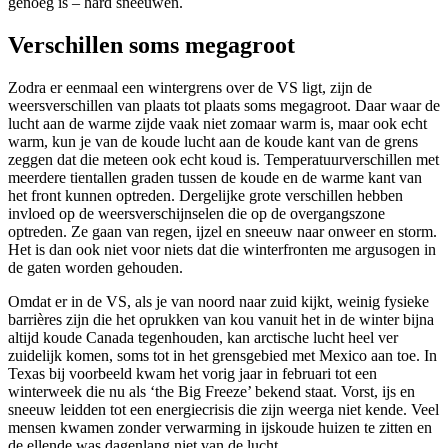
genoeg is – hard sneeuwen.
Verschillen soms megagroot
Zodra er eenmaal een wintergrens over de VS ligt, zijn de
weersverschillen van plaats tot plaats soms megagroot. Daar waar de
lucht aan de warme zijde vaak niet zomaar warm is, maar ook echt
warm, kun je van de koude lucht aan de koude kant van de grens
zeggen dat die meteen ook echt koud is. Temperatuurverschillen met
meerdere tientallen graden tussen de koude en de warme kant van
het front kunnen optreden. Dergelijke grote verschillen hebben
invloed op de weersverschijnselen die op de overgangszone
optreden. Ze gaan van regen, ijzel en sneeuw naar onweer en storm.
Het is dan ook niet voor niets dat die winterfronten me argusogen in
de gaten worden gehouden.
Omdat er in de VS, als je van noord naar zuid kijkt, weinig fysieke
barrières zijn die het oprukken van kou vanuit het in de winter bijna
altijd koude Canada tegenhouden, kan arctische lucht heel ver
zuidelijk komen, soms tot in het grensgebied met Mexico aan toe. In
Texas bij voorbeeld kwam het vorig jaar in februari tot een
winterweek die nu als ‘the Big Freeze’ bekend staat. Vorst, ijs en
sneeuw leidden tot een energiecrisis die zijn weerga niet kende. Veel
mensen kwamen zonder verwarming in ijskoude huizen te zitten en
de ellende was dagenlang niet van de lucht.