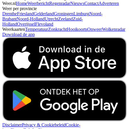
Weer.nl
Home
Weerbericht
Regenradar
Nieuws
Contact
Adverteren
Weer per provincie
Drenthe
Friesland
Gelderland
Groningen
Limburg
Noord-
Brabant
Noord-Holland
Utrecht
Zeeland
Zuid-
Holland
Overijssel
Flevoland
Weerkaarten
Temperatuur
Zonkracht
Hooikoorts
Onweer
Wolkenradar
Download de app
Disclaimer
Privacy & Cookiebeleid
Cookie-