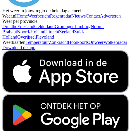
Het weer in jouw regio de hele dag actueel.
Weer.nl
Home
Weerbericht
Regenradar
Nieuws
Contact
Adverteren
Weer per provincie
Drenthe
Friesland
Gelderland
Groningen
Limburg
Noord-
Brabant
Noord-Holland
Utrecht
Zeeland
Zuid-
Holland
Overijssel
Flevoland
Weerkaarten
Temperatuur
Zonkracht
Hooikoorts
Onweer
Wolkenradar
Download de app