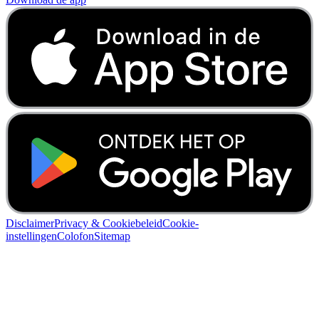
Disclaimer
Privacy & Cookiebeleid
Cookie-
instellingen
Colofon
Sitemap