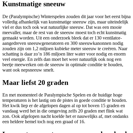
Kunstmatige sneeuw
De (Paralympische) Winterspelen zouden dit jaar voor het eerst bijna
volledig afhankelijk van kunstmatige sneeuw zijn, maar uiteindelijk
viel er dus toch ook wat natuurlijke sneeuw. Dat was een mooie
meevaller, maar de rest van de sneeuw moest toch echt kunstmatig
gemaakt worden. Uit een onderzoek bleek dat er 130 ventilator-
aangedreven sneeuwgeneratoren en 300 sneeuwkanonnen nodig
zouden zijn om 1,2 miljoen kubieke meter sneeuw te creëren. Naar
schatting is daar zo’n 186 miljoen liter water voor nodig en enorm
veel energie. En zelfs dan moet het weer natuurlijk ook nog een
beetje meewerken om de sneeuw in optimale conditie te houden,
want ook nepsneeuw smelt.
Maar liefst 20 graden
En met momenteel de Paralympische Spelen en de huidige hoge
temperaturen is het lastig om de pistes in goede conditie te houden.
Het kwik liep er de afgelopen dagen al op tot boven 15 graden en
vandaag werd het in die omgeving zelfs 20 graden met flink wat
zon. Ook afgelopen nacht koelde het er nauwelijks af, met ondanks
een heldere hemel toch nog een graad of 16.