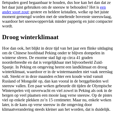
fietspaden goed begaanbaar te houden, dus hoe kan het dan dat ze
het daar juist gebruiken om de sneeuw te behouden? Het is
een
ander soort zout
; grotere en heldere kristallen, welke op het juiste
moment gemengd worden met de smeltende bovenste sneeuwlaag,
waardoor het sneeuwoppervlak minder papperig en juist compacter
wordt.
Droog winterklimaat
Hoe dan ook, het blijkt in deze tijd van het jaar een flinke uitdaging
om de Chinese hoofdstad Peking onder te blijven dompelen in
winterse sferen. De enorme stad ligt op circa 41 graden
noorderbreedte en dat is vergelijkbaar met bijvoorbeeld Zuid-
Spanje. In Peking en omgeving heerst een landklimaat en droog
winterklimaat, waardoor er in de wintermaanden niet vaak neerslag
valt. Steekt er in deze maanden echter een koude wind vanuit
Rusland of Mongolië op, dan kan vooral in de berggebieden wel
sneeuw vallen. Een paar weken gebeurde dit tijden de Olympische
Winterspelen vrij onverwacht en viel zowel in Peking als ook in de
bergen op veel plaatsen een mooie laag verse sneeuw. Op de pistes
viel op enkele plekken zo’n 15 centimeter. Maar nu, enkele weken
later, is de kans op verse sneeuw in die omgeving door
klimaatverandering steeds kleiner aan het worden, dat is duidelijk.