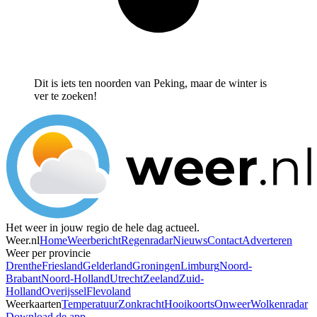
Dit is iets ten noorden van Peking, maar de winter is
ver te zoeken!
Het weer in jouw regio de hele dag actueel.
Weer.nl
Home
Weerbericht
Regenradar
Nieuws
Contact
Adverteren
Weer per provincie
Drenthe
Friesland
Gelderland
Groningen
Limburg
Noord-
Brabant
Noord-Holland
Utrecht
Zeeland
Zuid-
Holland
Overijssel
Flevoland
Weerkaarten
Temperatuur
Zonkracht
Hooikoorts
Onweer
Wolkenradar
Download de app