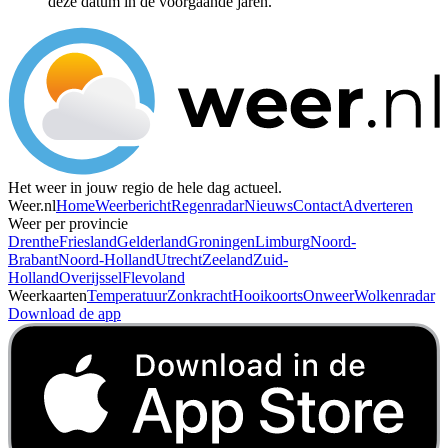
deze datum in de voorgaande jaren.
Het weer in jouw regio de hele dag actueel.
Weer.nl
Home
Weerbericht
Regenradar
Nieuws
Contact
Adverteren
Weer per provincie
Drenthe
Friesland
Gelderland
Groningen
Limburg
Noord-
Brabant
Noord-Holland
Utrecht
Zeeland
Zuid-
Holland
Overijssel
Flevoland
Weerkaarten
Temperatuur
Zonkracht
Hooikoorts
Onweer
Wolkenradar
Download de app