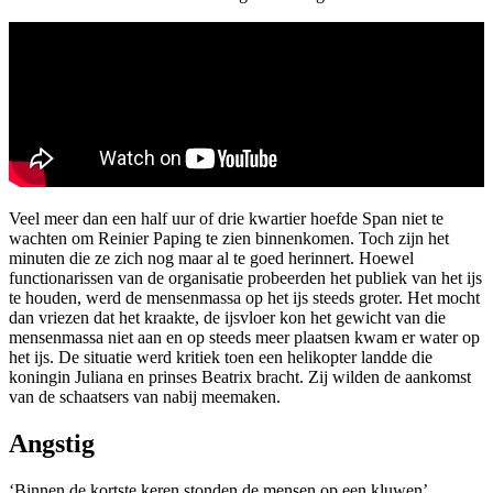
Veel meer dan een half uur of drie kwartier hoefde Span niet te
wachten om Reinier Paping te zien binnenkomen. Toch zijn het
minuten die ze zich nog maar al te goed herinnert. Hoewel
functionarissen van de organisatie probeerden het publiek van het ijs
te houden, werd de mensenmassa op het ijs steeds groter. Het mocht
dan vriezen dat het kraakte, de ijsvloer kon het gewicht van die
mensenmassa niet aan en op steeds meer plaatsen kwam er water op
het ijs. De situatie werd kritiek toen een helikopter landde die
koningin Juliana en prinses Beatrix bracht. Zij wilden de aankomst
van de schaatsers van nabij meemaken.
Angstig
‘Binnen de kortste keren stonden de mensen op een kluwen’,