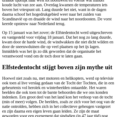
draaide tijdelijk naar west tot noordwest en voerde wat minder
koude lucht van zee aan. Overdag kwamen de temperaturen iets
boven het vriespunt uit. Lang duurde het niet, want in de dagen
daarna schoof het hogedrukgebied weer naar het zuiden van
Scandinavië op en draaide de wind naar het noordoosten. De vorst
keerde opnieuw naar Nederland terug.
Op 15 januari was het zover; de Elfstedentocht werd uitgeschreven
en vastgesteld voor vrijdag 18 januari. Dat het nog zo lang duurde,
kwam door de harde wind, de windwakken die niet dicht wilden en
door de sneeuwduinen die op veel plaatsen op het ijs lagen.
Inmiddels was het ijs zo dik geworden dat de organisatie het
verantwoord vond om de toch door te laten gaan.
Elfstedentocht stijgt boven zijn mythe uit
Hoewel niet zoals nu, met motoren en helikopters, werd op televisie
ook toen al live verslag gedaan van de Tocht der Tochten, die in een
gebeurtenis vol heroïek en winterbeelden ontaardde. Het waren
beelden die ook toen tot de barste behoorden die we ons konden
indenken. Een groot deel van het land kon het verloop van de tocht
(min of meer) volgen. De beelden, zoals ze zich voor het oog van de
natie ontrolden, hebben zich in het collectieve geheugen vastgezet
en zijn daarna een eigen leven gaan leiden. Ze zijn de maat
geworden voor een evenement dat sindsdien (in 47 jaar tijd) nog