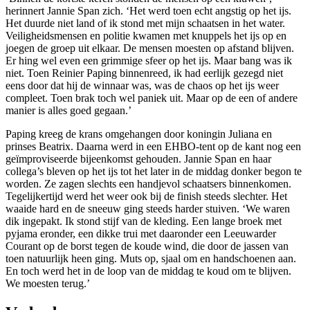
herinnert Jannie Span zich. ‘Het werd toen echt angstig op het ijs.
Het duurde niet land of ik stond met mijn schaatsen in het water.
Veiligheidsmensen en politie kwamen met knuppels het ijs op en
joegen de groep uit elkaar. De mensen moesten op afstand blijven.
Er hing wel even een grimmige sfeer op het ijs. Maar bang was ik
niet. Toen Reinier Paping binnenreed, ik had eerlijk gezegd niet
eens door dat hij de winnaar was, was de chaos op het ijs weer
compleet. Toen brak toch wel paniek uit. Maar op de een of andere
manier is alles goed gegaan.’
Paping kreeg de krans omgehangen door koningin Juliana en
prinses Beatrix. Daarna werd in een EHBO-tent op de kant nog een
geïmproviseerde bijeenkomst gehouden. Jannie Span en haar
collega’s bleven op het ijs tot het later in de middag donker begon te
worden. Ze zagen slechts een handjevol schaatsers binnenkomen.
Tegelijkertijd werd het weer ook bij de finish steeds slechter. Het
waaide hard en de sneeuw ging steeds harder stuiven. ‘We waren
dik ingepakt. Ik stond stijf van de kleding. Een lange broek met
pyjama eronder, een dikke trui met daaronder een Leeuwarder
Courant op de borst tegen de koude wind, die door de jassen van
toen natuurlijk heen ging. Muts op, sjaal om en handschoenen aan.
En toch werd het in de loop van de middag te koud om te blijven.
We moesten terug.’