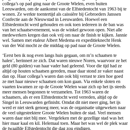
collega’s op pad ging naar de Groote Wielen, even buiten
Leeuwarden, om de aankomst van de Elfstedentocht van 1963 bij te
wonen. Ze werkte toentertijd als caissière bij Gebroeders Janssen
Confectie aan de Nieuwstad in Leeuwarden. Hoewel een
Elfstedentocht werd gehouden en ook toen iedereen in de ban was
van het schaatsevenement, was de winkel gewoon open. Niet alle
medewerkers kregen dan ook vrij om naar de finish te kijken. Jannie
wel. Samen met etaleur Albert Medema en expeditieknecht Henk
van der Wal mocht ze die middag op pad naar de Groote Wielen.
‘Eerst ben ik nog even langs huis gegaan, om m’n schaatsen te
halen’, herinnert ze zich. Dat waren nieuwe Noren, waarvoor ze het
geld (80 gulden) van haar vader had geleend. Voor die tijd had ze
altijd op houten schaatsen gereden, maar daar stond ze vaker naast
dan op. Haar collega’s waren dan ook blij verrast te zien hoe goed
ze met haar nieuwe schaatsen om kon gaan. Via enkele sloten en
vaarten kwamen ze op de Groote Wielen waar zich op het ijs steeds
meer mensen begonnen te verzamelen. Tot 1963 waren de
schaatsers, als er een Elfstedentocht werd verreden, altijd op de
Singel in Leeuwarden gefinisht. Omdat dit niet meer ging, het ijs
werd er niet sterk genoeg meer, was de organisatie uitgeweken naar
de veel uitgestrektere Groote Wielen buiten de stad. Veel mensen
waren daar niet blij mee. Vergeleken met de gezellige stad was het
hier maar kaal en kil. Helemaal toen. Maar het was wel de plek waar
de twaalfde Elfstedentocht die dag zou eindigen.