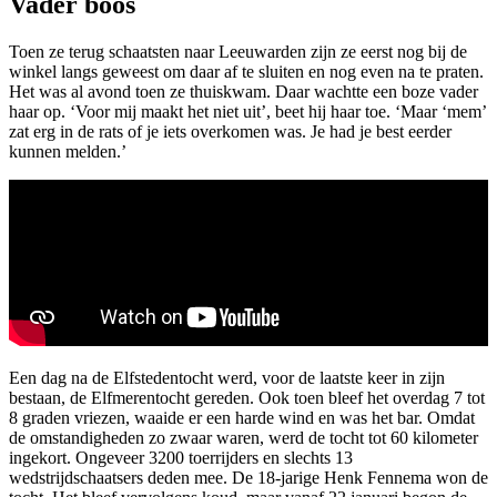
Vader boos
Toen ze terug schaatsten naar Leeuwarden zijn ze eerst nog bij de
winkel langs geweest om daar af te sluiten en nog even na te praten.
Het was al avond toen ze thuiskwam. Daar wachtte een boze vader
haar op. ‘Voor mij maakt het niet uit’, beet hij haar toe. ‘Maar ‘mem’
zat erg in de rats of je iets overkomen was. Je had je best eerder
kunnen melden.’
Een dag na de Elfstedentocht werd, voor de laatste keer in zijn
bestaan, de Elfmerentocht gereden. Ook toen bleef het overdag 7 tot
8 graden vriezen, waaide er een harde wind en was het bar. Omdat
de omstandigheden zo zwaar waren, werd de tocht tot 60 kilometer
ingekort. Ongeveer 3200 toerrijders en slechts 13
wedstrijdschaatsers deden mee. De 18-jarige Henk Fennema won de