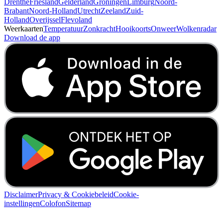
Drenthe
Friesland
Gelderland
Groningen
Limburg
Noord-
Brabant
Noord-Holland
Utrecht
Zeeland
Zuid-
Holland
Overijssel
Flevoland
Weerkaarten
Temperatuur
Zonkracht
Hooikoorts
Onweer
Wolkenradar
Download de app
Disclaimer
Privacy & Cookiebeleid
Cookie-
instellingen
Colofon
Sitemap