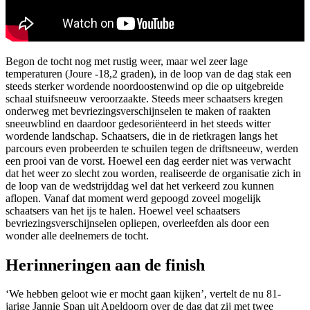
Begon de tocht nog met rustig weer, maar wel zeer lage
temperaturen (Joure -18,2 graden), in de loop van de dag stak een
steeds sterker wordende noordoostenwind op die op uitgebreide
schaal stuifsneeuw veroorzaakte. Steeds meer schaatsers kregen
onderweg met bevriezingsverschijnselen te maken of raakten
sneeuwblind en daardoor gedesoriënteerd in het steeds witter
wordende landschap. Schaatsers, die in de rietkragen langs het
parcours even probeerden te schuilen tegen de driftsneeuw, werden
een prooi van de vorst. Hoewel een dag eerder niet was verwacht
dat het weer zo slecht zou worden, realiseerde de organisatie zich in
de loop van de wedstrijddag wel dat het verkeerd zou kunnen
aflopen. Vanaf dat moment werd gepoogd zoveel mogelijk
schaatsers van het ijs te halen. Hoewel veel schaatsers
bevriezingsverschijnselen opliepen, overleefden als door een
wonder alle deelnemers de tocht.
Herinneringen aan de finish
‘We hebben geloot wie er mocht gaan kijken’, vertelt de nu 81-
jarige Jannie Span uit Apeldoorn over de dag dat zij met twee