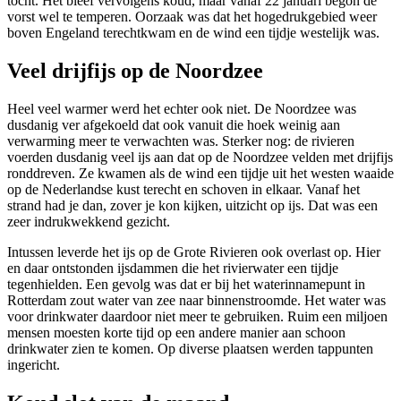
tocht. Het bleef vervolgens koud, maar vanaf 22 januari begon de
vorst wel te temperen. Oorzaak was dat het hogedrukgebied weer
boven Engeland terechtkwam en de wind een tijdje westelijk was.
Veel drijfijs op de Noordzee
Heel veel warmer werd het echter ook niet. De Noordzee was
dusdanig ver afgekoeld dat ook vanuit die hoek weinig aan
verwarming meer te verwachten was. Sterker nog: de rivieren
voerden dusdanig veel ijs aan dat op de Noordzee velden met drijfijs
ronddreven. Ze kwamen als de wind een tijdje uit het westen waaide
op de Nederlandse kust terecht en schoven in elkaar. Vanaf het
strand had je dan, zover je kon kijken, uitzicht op ijs. Dat was een
zeer indrukwekkend gezicht.
Intussen leverde het ijs op de Grote Rivieren ook overlast op. Hier
en daar ontstonden ijsdammen die het rivierwater een tijdje
tegenhielden. Een gevolg was dat er bij het waterinnamepunt in
Rotterdam zout water van zee naar binnenstroomde. Het water was
voor drinkwater daardoor niet meer te gebruiken. Ruim een miljoen
mensen moesten korte tijd op een andere manier aan schoon
drinkwater zien te komen. Op diverse plaatsen werden tappunten
ingericht.