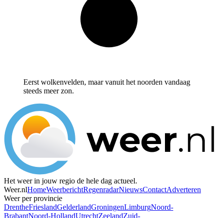
Eerst wolkenvelden, maar vanuit het noorden vandaag
steeds meer zon.
Het weer in jouw regio de hele dag actueel.
Weer.nl
Home
Weerbericht
Regenradar
Nieuws
Contact
Adverteren
Weer per provincie
Drenthe
Friesland
Gelderland
Groningen
Limburg
Noord-
Brabant
Noord-Holland
Utrecht
Zeeland
Zuid-