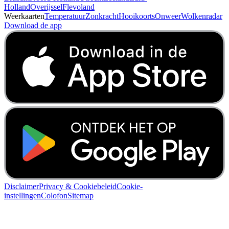
Holland
Overijssel
Flevoland
Weerkaarten
Temperatuur
Zonkracht
Hooikoorts
Onweer
Wolkenradar
Download de app
Disclaimer
Privacy & Cookiebeleid
Cookie-
instellingen
Colofon
Sitemap