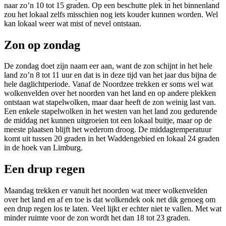
naar zo’n 10 tot 15 graden. Op een beschutte plek in het binnenland
zou het lokaal zelfs misschien nog iets kouder kunnen worden. Wel
kan lokaal weer wat mist of nevel ontstaan.
Zon op zondag
De zondag doet zijn naam eer aan, want de zon schijnt in het hele
land zo’n 8 tot 11 uur en dat is in deze tijd van het jaar dus bijna de
hele daglichtperiode. Vanaf de Noordzee trekken er soms wel wat
wolkenvelden over het noorden van het land en op andere plekken
ontstaan wat stapelwolken, maar daar heeft de zon weinig last van.
Een enkele stapelwolken in het westen van het land zou gedurende
de middag net kunnen uitgroeien tot een lokaal buitje, maar op de
meeste plaatsen blijft het wederom droog. De middagtemperatuur
komt uit tussen 20 graden in het Waddengebied en lokaal 24 graden
in de hoek van Limburg.
Een drup regen
Maandag trekken er vanuit het noorden wat meer wolkenvelden
over het land en af en toe is dat wolkendek ook net dik genoeg om
een drup regen los te laten. Veel lijkt er echter niet te vallen. Met wat
minder ruimte voor de zon wordt het dan 18 tot 23 graden.