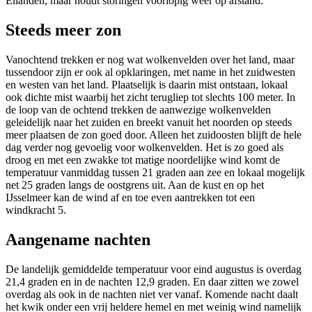
Eilanden, maar houdt storingen voorlopig weer op afstand.
Steeds meer zon
Vanochtend trekken er nog wat wolkenvelden over het land, maar
tussendoor zijn er ook al opklaringen, met name in het zuidwesten
en westen van het land. Plaatselijk is daarin mist ontstaan, lokaal
ook dichte mist waarbij het zicht terugliep tot slechts 100 meter. In
de loop van de ochtend trekken de aanwezige wolkenvelden
geleidelijk naar het zuiden en breekt vanuit het noorden op steeds
meer plaatsen de zon goed door. Alleen het zuidoosten blijft de hele
dag verder nog gevoelig voor wolkenvelden. Het is zo goed als
droog en met een zwakke tot matige noordelijke wind komt de
temperatuur vanmiddag tussen 21 graden aan zee en lokaal mogelijk
net 25 graden langs de oostgrens uit. Aan de kust en op het
IJsselmeer kan de wind af en toe even aantrekken tot een
windkracht 5.
Aangename nachten
De landelijk gemiddelde temperatuur voor eind augustus is overdag
21,4 graden en in de nachten 12,9 graden. En daar zitten we zowel
overdag als ook in de nachten niet ver vanaf. Komende nacht daalt
het kwik onder een vrij heldere hemel en met weinig wind namelijk