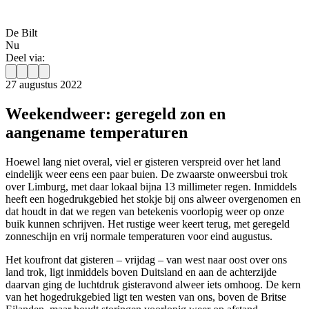
De Bilt
Nu
Deel via:
27 augustus 2022
Weekendweer: geregeld zon en
aangename temperaturen
Hoewel lang niet overal, viel er gisteren verspreid over het land
eindelijk weer eens een paar buien. De zwaarste onweersbui trok
over Limburg, met daar lokaal bijna 13 millimeter regen. Inmiddels
heeft een hogedrukgebied het stokje bij ons alweer overgenomen en
dat houdt in dat we regen van betekenis voorlopig weer op onze
buik kunnen schrijven. Het rustige weer keert terug, met geregeld
zonneschijn en vrij normale temperaturen voor eind augustus.
Het koufront dat gisteren – vrijdag – van west naar oost over ons
land trok, ligt inmiddels boven Duitsland en aan de achterzijde
daarvan ging de luchtdruk gisteravond alweer iets omhoog. De kern
van het hogedrukgebied ligt ten westen van ons, boven de Britse