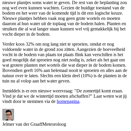
nieuwe plantjes soms water te geven. De rest van de beplanting zou
nog wel even kunnen wachten. Gezien de huidige toestand van de
bodem en het weer van de komende tijd is dit een logische keuze.
Nieuwe plantjes hebben vaak nog geen grote wortels en moeten
daarom al hun water uit de toplaag van de bodem halen. Planten en
struiken die al wat langer staan kunnen wel vrij gemakkelijk bij het
vocht dieper in de bodem.
Verder koos 32% om nog lang niet te sproeien, omdat er nog
voldoende water in de grond zou zitten. Aangezien de hoeveelheid
vocht in de bodem van plaats tot plaats flink kan verschillen is het
goed mogelijk dat sproeien nog niet nodig is, zeker als het gaat om
wat grotere planten met wortels die wat dieper in de bodem komen.
Bovendien geeft 16% aan helemaal nooit te sproeien en alles aan de
natuur over te laten. Slechts een klein deel (10%) is de planten in de
tuin nu al volop aan het water geven.
Inmiddels is er een nieuwe weervraag: "De zomertijd komt eraan.
Vind je dat we de wintertijd moeten afschaffen?" Laat weten wat jij
vindt door te stemmen via de
homepagina
.
Jelmer van der Graaff
Meteoroloog