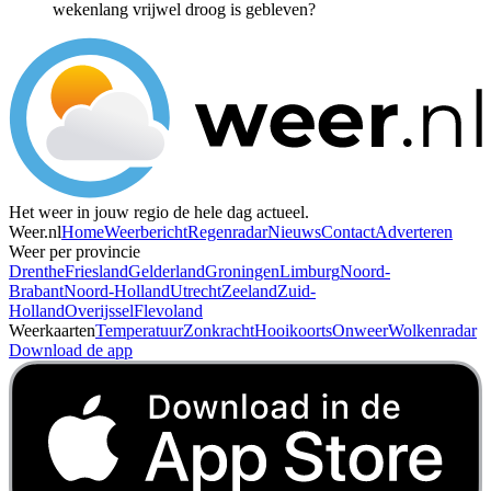
wekenlang vrijwel droog is gebleven?
Het weer in jouw regio de hele dag actueel.
Weer.nl
Home
Weerbericht
Regenradar
Nieuws
Contact
Adverteren
Weer per provincie
Drenthe
Friesland
Gelderland
Groningen
Limburg
Noord-
Brabant
Noord-Holland
Utrecht
Zeeland
Zuid-
Holland
Overijssel
Flevoland
Weerkaarten
Temperatuur
Zonkracht
Hooikoorts
Onweer
Wolkenradar
Download de app