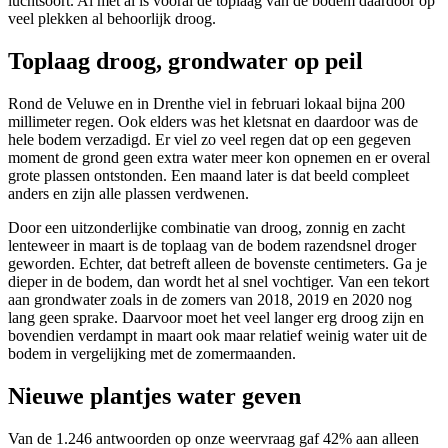
luchtsoort. Al met al is vooral de toplaag van de bodem daardoor op
veel plekken al behoorlijk droog.
Toplaag droog, grondwater op peil
Rond de Veluwe en in Drenthe viel in februari lokaal bijna 200
millimeter regen. Ook elders was het kletsnat en daardoor was de
hele bodem verzadigd. Er viel zo veel regen dat op een gegeven
moment de grond geen extra water meer kon opnemen en er overal
grote plassen ontstonden. Een maand later is dat beeld compleet
anders en zijn alle plassen verdwenen.
Door een uitzonderlijke combinatie van droog, zonnig en zacht
lenteweer in maart is de toplaag van de bodem razendsnel droger
geworden. Echter, dat betreft alleen de bovenste centimeters. Ga je
dieper in de bodem, dan wordt het al snel vochtiger. Van een tekort
aan grondwater zoals in de zomers van 2018, 2019 en 2020 nog
lang geen sprake. Daarvoor moet het veel langer erg droog zijn en
bovendien verdampt in maart ook maar relatief weinig water uit de
bodem in vergelijking met de zomermaanden.
Nieuwe plantjes water geven
Van de 1.246 antwoorden op onze weervraag gaf 42% aan alleen