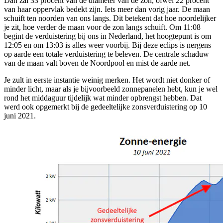
Dan zal 33 procent van de diameter van de zon, ofwel 22 procent
van haar oppervlak bedekt zijn. Iets meer dan vorig jaar. De maan
schuift ten noorden van ons langs. Dit betekent dat hoe noordelijker
je zit, hoe verder de maan voor de zon langs schuift. Om 11:08
begint de verduistering bij ons in Nederland, het hoogtepunt is om
12:05 en om 13:03 is alles weer voorbij. Bij deze eclips is nergens
op aarde een totale verduistering te beleven. De centrale schaduw
van de maan valt boven de Noordpool en mist de aarde net.
Je zult in eerste instantie weinig merken. Het wordt niet donker of
minder licht, maar als je bijvoorbeeld zonnepanelen hebt, kun je wel
rond het middaguur tijdelijk wat minder opbrengst hebben. Dat
werd ook opgemerkt bij de gedeeltelijke zonsverduistering op 10
juni 2021.