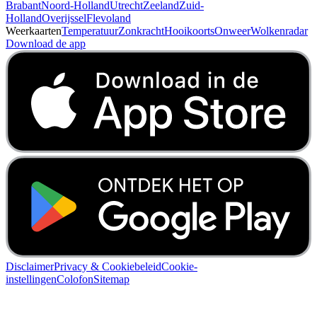
Brabant
Noord-Holland
Utrecht
Zeeland
Zuid-
Holland
Overijssel
Flevoland
Weerkaarten
Temperatuur
Zonkracht
Hooikoorts
Onweer
Wolkenradar
Download de app
Disclaimer
Privacy & Cookiebeleid
Cookie-
instellingen
Colofon
Sitemap