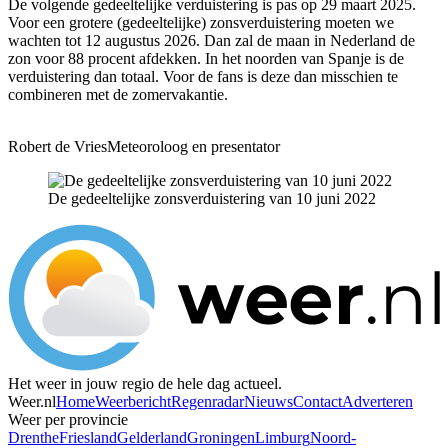
De volgende gedeeltelijke verduistering is pas op 29 maart 2025.
Voor een grotere (gedeeltelijke) zonsverduistering moeten we
wachten tot 12 augustus 2026. Dan zal de maan in Nederland de
zon voor 88 procent afdekken. In het noorden van Spanje is de
verduistering dan totaal. Voor de fans is deze dan misschien te
combineren met de zomervakantie.
Robert de Vries
Meteoroloog en presentator
De gedeeltelijke zonsverduistering van 10 juni 2022
Het weer in jouw regio de hele dag actueel.
Weer.nl
Home
Weerbericht
Regenradar
Nieuws
Contact
Adverteren
Weer per provincie
Drenthe
Friesland
Gelderland
Groningen
Limburg
Noord-